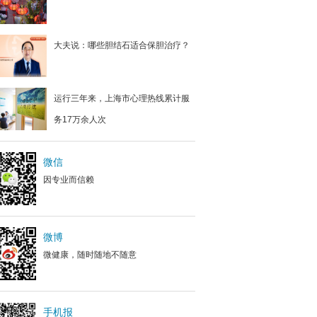
大夫说：哪些胆结石适合保胆治疗？
运行三年来，上海市心理热线累计服
务17万余人次
微信
因专业而信赖
微博
微健康，随时随地不随意
手机报