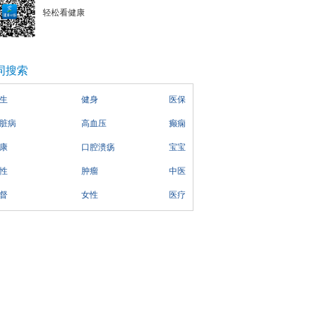
轻松看健康
词搜索
生
健身
医保
脏病
高血压
癫痫
康
口腔溃疡
宝宝
性
肿瘤
中医
督
女性
医疗