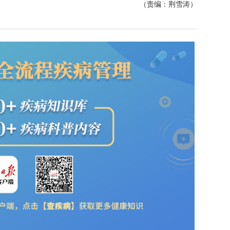
（责编：荆雪涛）