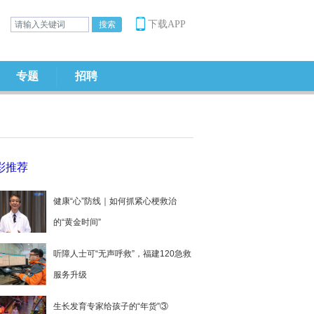
下载APP
专题
招聘
彩推荐
健康“心”防线｜如何抓紧心梗救治
的“黄金时间”
听障人士可“无声呼救”，福建120急救
服务升级
生长发育专家给孩子的“年货”③