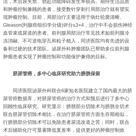
法，术后尿失禁、勃起功能障碍发生率较高。期待生活品质
和肿瘤控制兼顾的患者，接受数针穿刺行局部治疗就有望实
现肿瘤控制。目前，局部治疗主要适用于病灶轮廓清晰、
Gleason(列腺癌组织学分级)评分≤3+4，治疗中不会损伤神经
血管束或尿道的患者。前列腺局部治疗常见技术如前列腺冷
冻消融、不可逆电穿孔和粒子植入，同济医院均有先进的设
备和过硬的技术团队。泌尿外科肿瘤团队已帮助多位前列腺
肿瘤患者实现了肿瘤控制和功能保护兼得的目标。
脐尿管癌，多中心临床研究助力膀胱保留
同济医院泌尿外科联合6家知名医院建立了国内最大的脐
尿管癌数据库，对脐尿管癌的治疗方式和预后进行了多中心
回顾性临床研究。研究显示：膀胱部分切除术与膀胱全切术
联合脐尿管切除术相比，在治疗脐尿管癌方面生存期相似，
行膀胱部分切除术可以免除患者尿流改道之苦；同时，联合
术后辅助化疗可显著降低复发率，提供更好的肿瘤控制效