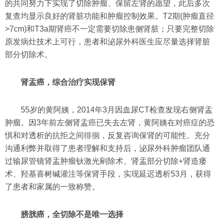
的共同努力下实现了切除肿瘤、保留左肾的愿望，此后多次
复查均显示良好的肾脏功能和肿瘤控制效果。T2期(肿瘤直径
>7cm)和T3a期肾癌不一定需要切除患侧肾脏；只要完整切除
原发病灶技术上可行，患者和泌尿外科医生应尽量选择肾脏
部分切除术。
肾盂癌，综合治疗实现保肾
55岁的黄阿姨，2014年3月因血尿CT检查发现右侧肾盂
肿瘤。因3年前左侧肾盂癌已失去左肾，黄阿姨在对癌症的恐
惧和对透析的抗拒之间徘徊，反复咨询保肾的可能性。充分
沟通利弊并取得了患者理解和支持后，泌尿外科肿瘤团队通
过输尿管镜肾盂肿瘤钬激光剜除术、肾盂部分切除+肾造瘘
术、羟基喜树碱灌注等保肾手段，实现延迟透析53月，获得
了患者和家属的一致称赞。
膀胱癌，全切除不是唯一选择