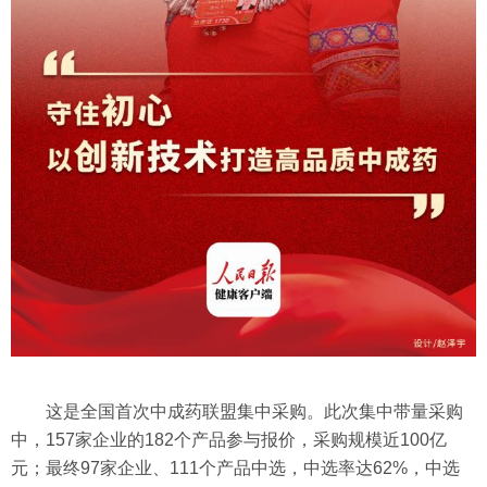
这是全国首次中成药联盟集中采购。此次集中带量采购
中，157家企业的182个产品参与报价，采购规模近100亿
元；最终97家企业、111个产品中选，中选率达62%，中选