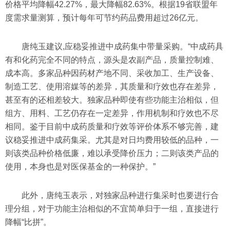
价格平均降幅42.27%，最大降幅82.63%。根据19省联盟年
度需求量测算，预计每年可节约药品费用超过26亿元。
唐纯玉建议,应稳妥推进中成药集中带量采购。“中成药具
有和化药完全不同的特点，源头是农副产品，质量控制难、
成本高。多家品种因药材产地不同、采收加工、生产设备、
制造工艺、使用溶媒等的差异，其质量和疗效也存在差异，
甚至有的还相差较大。独家品种即使有些功能主治相似，但
组方、用料、工艺仍存在一定差异，作用机制和疗效也不尽
相同。鉴于目前中成药质量和疗效等评价体系不够完善，建
议稳妥推进中成药集采。尤其是对日均费用较低的品种，一
则该类品种价格低廉，难以承受降价压力；二则该类产品的
使用，本身也是对医保基金的一种保护。”
此外，唐纯玉表示，对独家品种进行集采时也要进行合
理分组，对于功能主治相似的不宜简单归于一组，直接进行
降幅“比拼”。