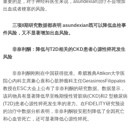
重要的是，对于神经科医生来说，asundexian治疗不会增加
出血或者梗塞的风险。
三项II期研究数据都表明 asundexian既可以降低血栓事
件风险，又不显著增加出血风险。
非奈利酮：降低与T2D相关的CKD患者心源性猝死发生
风险
非奈利酮刚刚在中国获得批准。希腊雅典Attikon大学医
院心内科主席兼心衰和心脏肿瘤科主任GerasimosFilippatos
教授在ESC大会上公布了非奈利酮的研究数据。数据显示，
该药物具有显著降低早至晚期慢性肾脏病(CKD)和2 型糖尿病
(T2D)患者心源性猝死发生率的潜力。在FIDELITY研究预设
的治疗中数据分析表明，非奈利酮较安慰剂降低了全因死亡
和心血管死亡，还可显著降低心源性猝死。