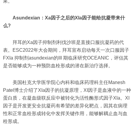
果。
Asundexian：Xa因子之后的XIa因子能给抗凝带来什
么?
拜耳的Xa因子抑制剂利伐沙班是直接口服抗凝药的代
表。ESC2022年大会期间，拜耳宣布启动每天一次口服因子
FXIa 抑制剂asundexian的III 期临床研究OCEANIC，评估其
是否能够成为一种预防血栓形成的潜在新治疗选择。
美国杜克大学医学院心内科和临床药理科主任Manesh
Patel博士介绍了XIa因子的抗凝原理，XI因子是血液中的一种
蛋白质，在凝血级联反应中被转化为活性酶形式因子XIa。XI
因子是开发更安全抗凝药有希望的差异化靶点，因其在病理
性和正常血栓形成转化中发挥关键作用，能够解耦止血与血
栓形成。