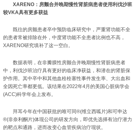
XARENO：房颤合并晚期慢性肾脏病患者使用利伐沙班
较VKA具有更多获益
既往的房颤患者卒中预防临床研究中，严重肾功能不全
的患者常被排除在外，中度肾功能不全患者比例也不高，
XARENO研究填补了这一空白。
数据表明，在非瓣膜性房颤合并晚期慢性肾脏病患者
中，利伐沙班治疗具有更好的临床净获益，和潜在的肾脏保
护作用。其中卒中和其他血栓栓塞性事件发生率、大出血和
全因死亡率都更低。该结果在2022年4月的美国心脏病学会
(ACC)科学年会上发布。
拜耳今年在中国获批的唯可同®(维立西呱片)和可申达
®(非奈利酮片)体现公司的研发方向，即优先选择有治疗潜力
的靶点和通路，进而改变心血管疾病治疗现状。