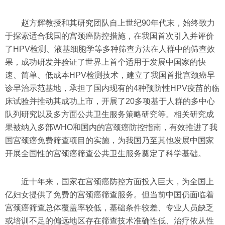
赵方辉教授和其研究团队自上世纪90年代末，始终致力
于探索适合我国的宫颈癌防控措施，在我国首次引入并评价
了HPV检测、液基细胞学等多种筛查方法在人群中的筛查效
果，成功研发并验证了世界上首个适用于发展中国家的快
速、简单、低成本HPV检测技术，建立了我国首批宫颈癌早
诊早治示范基地，承担了国内现有的4种预防性HPV疫苗的临
床试验并推动其成功上市，开展了20多项基于人群的多中心
队列研究以及多方面公共卫生服务策略研究等。相关研究成
果被纳入多部WHO和国内的宫颈癌防控指南，有效推进了我
国宫颈癌免费筛查项目的实施，为我国乃至其他发展中国家
开展全国性的宫颈癌筛查公共卫生服务奠定了科学基础。
近十年来，国家在宫颈癌防控方面投入巨大，为全国上
亿妇女提供了免费的宫颈癌筛查服务。但当前中国仍面临着
宫颈癌筛查总体覆盖率较低，基础条件较差、专业人员缺乏
或培训不足的偏远地区存在筛查技术准确性低、治疗依从性