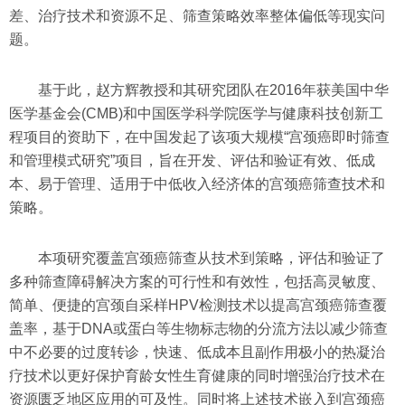
差、治疗技术和资源不足、筛查策略效率整体偏低等现实问
题。
基于此，赵方辉教授和其研究团队在2016年获美国中华
医学基金会(CMB)和中国医学科学院医学与健康科技创新工
程项目的资助下，在中国发起了该项大规模“宫颈癌即时筛查
和管理模式研究”项目，旨在开发、评估和验证有效、低成
本、易于管理、适用于中低收入经济体的宫颈癌筛查技术和
策略。
本项研究覆盖宫颈癌筛查从技术到策略，评估和验证了
多种筛查障碍解决方案的可行性和有效性，包括高灵敏度、
简单、便捷的宫颈自采样HPV检测技术以提高宫颈癌筛查覆
盖率，基于DNA或蛋白等生物标志物的分流方法以减少筛查
中不必要的过度转诊，快速、低成本且副作用极小的热凝治
疗技术以更好保护育龄女性生育健康的同时增强治疗技术在
资源匮乏地区应用的可及性。同时将上述技术嵌入到宫颈癌