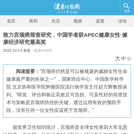
搜索
首页
医药
生活
慢病
监督
活动
致力宫颈癌筛查研究，中国学者获APEC健康女性·健
康经济研究最高奖
2020-10-13 来源：
健康时报网
大
中
小
阅读提要：
“宫颈癌仍然是可以被规避的威胁女性生命
健康最严重的疾病之一” ，国家癌症中心、中国医学科学
院 北京协和医学院肿瘤医院流行病学室主任赵方辉教授谈
到。“研发、评估和验证高效且可负担、可及性好的筛查技
术与策略是宫颈癌防控的关键。通过运用有效的预防手
段，没有任何一位女性应该死于宫颈癌。”
据世界卫生组织统计，宫颈癌是全球女性第四大常见恶