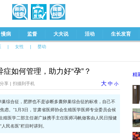
慢病
监督
大夫说
活动
生长发育
医
|
女性
|
婴幼
症如何管理，助力好“孕”？
精
大
分享
|
扫描到手机
中
小
卵巢综合征，肥胖也不是诊断多囊卵巢综合征的标准，自己不
焦虑。”1月3日，甘肃省医师协会生殖医学医师专业委员会候
)生殖医学二部主任谢广妹携手主任医师冯帆做客由人民日报健
“人民名医”栏目时讲到。