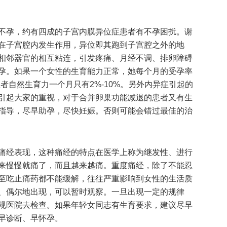
不孕，约有四成的子宫内膜异位症患者有不孕困扰。谢
在子宫腔内发生作用，异位即其跑到子宫腔之外的地
相邻器官的相互粘连，引发疼痛、月经不调、排卵障碍
孕。如果一个女性的生育能力正常，她每个月的受孕率
患者自然生育力一个月只有2%-10%。另外内异症引起的
引起大家的重视，对于合并卵巢功能减退的患者又有生
指导，尽早助孕，尽快妊娠。否则可能会错过最佳的治
痛经表现，这种痛经的特点在医学上称为继发性、进行
来慢慢就痛了，而且越来越痛。重度痛经，除了不能忍
至吃止痛药都不能缓解，往往严重影响到女性的生活质
、偶尔地出现，可以暂时观察。一旦出现一定的规律
规医院去检查。如果年轻女同志有生育要求，建议尽早
早诊断、早怀孕。