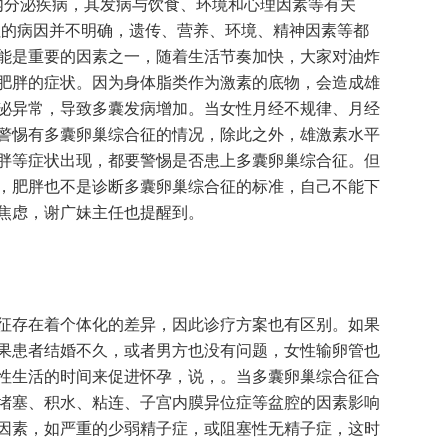
种内分泌疾病，其发病与饮食、环境和心理因素等有关
征的病因并不明确，遗传、营养、环境、精神因素等都
能是重要的因素之一，随着生活节奏加快，大家对油炸
肥胖的症状。因为身体脂类作为激素的底物，会造成雄
泌异常，导致多囊发病增加。当女性月经不规律、月经
警惕有多囊卵巢综合征的情况，除此之外，雄激素水平
胖等症状出现，都要警惕是否患上多囊卵巢综合征。但
，肥胖也不是诊断多囊卵巢综合征的标准，自己不能下
焦虑，谢广妹主任也提醒到。
征存在着个体化的差异，因此诊疗方案也有区别。如果
果患者结婚不久，或者男方也没有问题，女性输卵管也
性生活的时间来促进怀孕，说，。当多囊卵巢综合征合
堵塞、积水、粘连、子宫内膜异位症等盆腔的因素影响
因素，如严重的少弱精子症，或阻塞性无精子症，这时