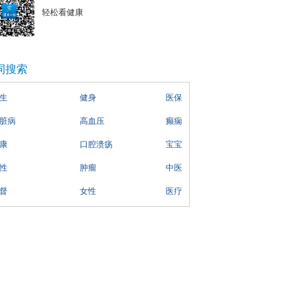
轻松看健康
词搜索
生
健身
医保
脏病
高血压
癫痫
康
口腔溃疡
宝宝
性
肿瘤
中医
督
女性
医疗