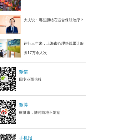
大夫说：哪些胆结石适合保胆治疗？
运行三年来，上海市心理热线累计服
务17万余人次
微信
因专业而信赖
微博
微健康，随时随地不随意
手机报