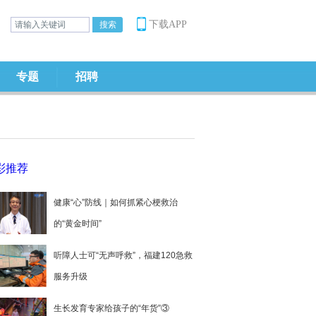
下载APP
专题
招聘
彩推荐
健康“心”防线｜如何抓紧心梗救治
的“黄金时间”
听障人士可“无声呼救”，福建120急救
服务升级
生长发育专家给孩子的“年货”③