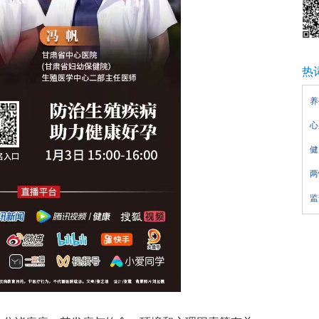
热
养
心
健
两
监