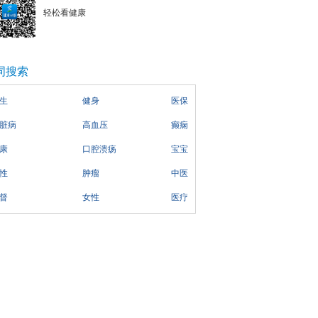
轻松看健康
词搜索
生
健身
医保
脏病
高血压
癫痫
康
口腔溃疡
宝宝
性
肿瘤
中医
督
女性
医疗