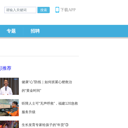
下载APP
专题
招聘
彩推荐
健康“心”防线｜如何抓紧心梗救治
的“黄金时间”
听障人士可“无声呼救”，福建120急救
服务升级
生长发育专家给孩子的“年货”③