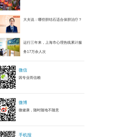
大夫说：哪些胆结石适合保胆治疗？
运行三年来，上海市心理热线累计服
务17万余人次
微信
因专业而信赖
微博
微健康，随时随地不随意
手机报