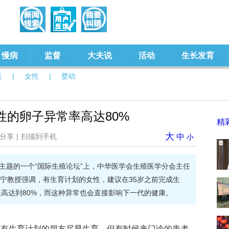
慢病
监督
大夫说
活动
生长发育
医
|
女性
|
婴幼
性的卵子异常率高达80%
精
大
分享
|
扫描到手机
中
小
为主题的一个“国际生殖论坛”上，中华医学会生殖医学分会主任
宁教授强调，有生育计划的女性，建议在35岁之前完成生
最高达到80%，而这种异常也会直接影响下一代的健康。
议有生育计划的朋友尽早生育，但有时候来门诊的患者