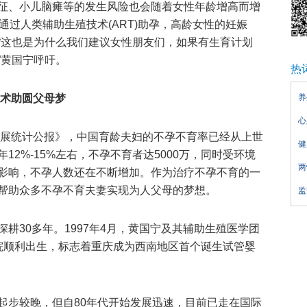
征、小儿脑瘫等的发生风险也会随着女性年龄增高而增
通过人类辅助生殖技术(ART)助孕，高龄女性的妊娠
“这也是为什么我们建议女性朋友们，如果有生育计划
”黄国宁呼吁。
热
技术助圆父母梦
养
心
业发展统计公报》，中国育龄夫妇的不孕不育率已经从上世
健
年12%-15%左右，不孕不育者达5000万，同时受环境
两
影响，不孕人数还在不断增加。作为治疗不孕不育的一
帮助众多不孕不育夫妻实现为人父母的梦想。
监
耕30多年。1997年4月，黄国宁及其辅助生殖医学团
院顺利出生，标志着重庆成为西南地区首个诞生试管婴
起步较晚，但自80年代开始发展迅速，目前已走在国际