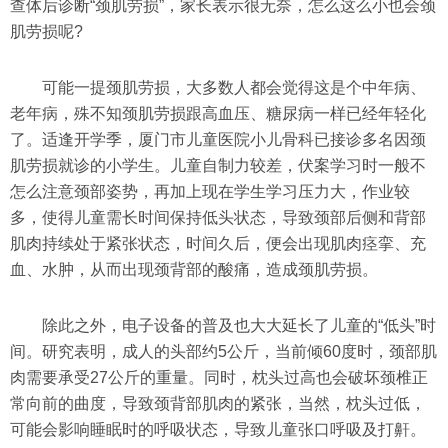
查体后诊断“颈肌劳损”，家长表示很无奈，怎么这么小也会颈
肌劳损呢?
可能一提颈肌劳损，大多数人都会觉得这是个中年病、
老年病，殊不知颈肌劳损跟高血压、糖尿病一样已经年轻化
了。适逢开学季，厦门市儿童医院小儿骨科已接诊多名因颈
肌劳损就诊的小学生。儿童自制力较差，伏案学习时一般不
怎么注意颈部姿势，再加上现在学生学习压力大，作业较
多，使得儿童需长时间保持低头状态，导致颈部后侧和背部
肌肉持续处于紧张状态，时间久后，便会出现肌肉痉挛、充
血、水肿，从而出现颈背部的酸痛，造成颈肌劳损。
除此之外，电子设备的普及也大大延长了儿童的“低头”时
间。研究表明，成人的头部约5公斤，当前倾60度时，颈部肌
肉需要承受27公斤的重量。同时，枕头过高也会破坏颈椎正
常向前的曲度，导致颈背部肌肉的紧张，当然，枕头过低，
可能会影响睡眠时的呼吸状态，导致儿童张口呼吸及打鼾。