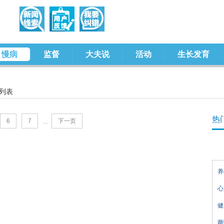
慢病
监督
大夫说
活动
生长发育
 列表
热
6
7
下一页
...
养
心
健
两