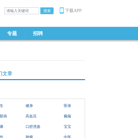
下载APP
专题
招聘
门文章
生
健身
医保
脏病
高血压
癫痫
康
口腔溃疡
宝宝
性
肿瘤
中医