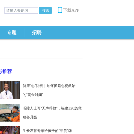
下载APP
专题
招聘
彩推荐
健康“心”防线｜如何抓紧心梗救治
的“黄金时间”
听障人士可“无声呼救”，福建120急救
服务升级
生长发育专家给孩子的“年货”③