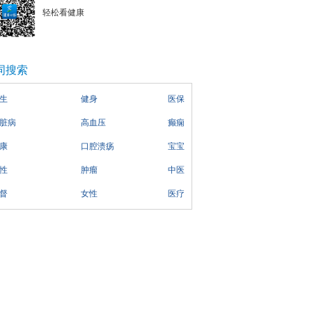
轻松看健康
词搜索
生
健身
医保
脏病
高血压
癫痫
康
口腔溃疡
宝宝
性
肿瘤
中医
督
女性
医疗