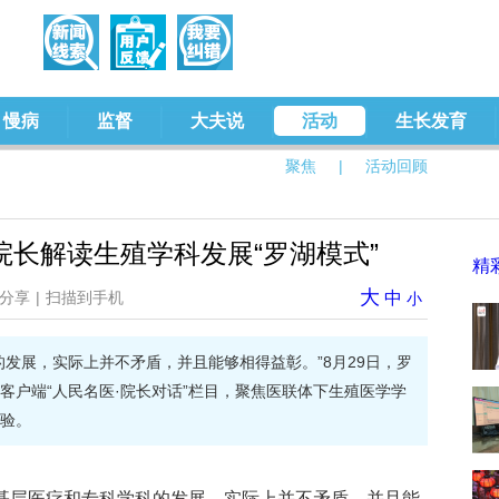
慢病
监督
大夫说
活动
生长发育
聚焦
|
活动回顾
长解读生殖学科发展“罗湖模式”
精
大
分享
|
扫描到手机
中
小
的发展，实际上并不矛盾，并且能够相得益彰。”8月29日，罗
客户端“人民名医·院长对话”栏目，聚焦医联体下生殖医学学
验。
强基层医疗和专科学科的发展，实际上并不矛盾，并且能