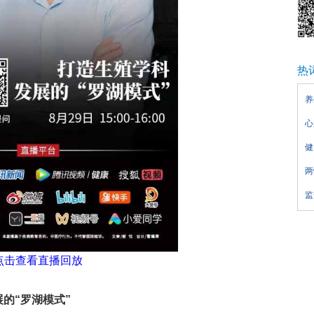
热
养
心
健
两
监
点击查看直播回放
的“罗湖模式”