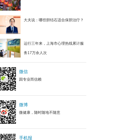
大夫说：哪些胆结石适合保胆治疗？
运行三年来，上海市心理热线累计服
务17万余人次
微信
因专业而信赖
微博
微健康，随时随地不随意
手机报