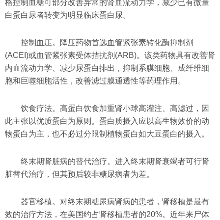
格控制血糖可部分改善异常的肾血流动力学，减少已有微量
白蛋白尿者转变为明显临床蛋白尿。
控制血压。降压药物首选血管紧张素转化酶抑制剂
(ACEI)或血管紧张素受体拮抗剂(ARB)。该类药物具有改善肾
内血流动力学、减少尿蛋白排出，抑制系膜细胞、成纤维细
胞和巨噬细胞活性，改善滤过膜通透性等药理作用。
饮食疗法。高蛋白饮食加重肾小球高灌注、高滤过，因
此主张以优质蛋白为原则。蛋白质摄入应以高生物效价的动
物蛋白为主，也不必过分限制植物蛋白如大豆蛋白的摄入。
终末期肾脏病的替代治疗。进入终末期肾衰竭者可行肾
脏替代治疗，但其预后较非糖尿病者为差。
器官移植。对终末期糖尿病肾病的患者，肾移植是最有
效的治疗方法，在美国约占肾移植患者的20%。近年来尸体