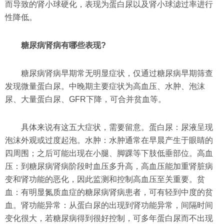
而导致的肾小球硬化，表现为蛋白尿以及肾小球滤过率进行
性降低。
糖尿病肾病有哪些表现?
糖尿病肾病早期常无明显症状，仅通过糖尿病早期筛查
发现微量蛋白尿。中晚期主要症状为高血压、水肿、泡沫
尿、大量蛋白尿、GFR下降，可合并贫血等。
具体来说有这五大症状，需要留意。蛋白尿：尿液呈现
泡沫外观或过度起泡。水肿：水肿通常在早晨产生于眼睛的
四周围；之后可能出现在小腿、脚踝等下肢低垂部位。高血
压：到糖尿病肾病阶段时血压多升高，高血压能加重肾脏病
变和肾功能的恶化，因此监测和控制高血压至关重要。贫
血：有明显氮质血症的糖尿病肾病患者，可有轻到中度的贫
血。肾功能异常：从蛋白尿的出现到肾功能异常，间隔时间
变化很大，若糖尿病得到很好控制，可多年蛋白尿而不出现