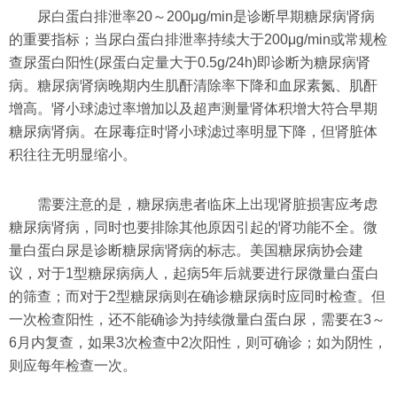
尿白蛋白排泄率20～200μg/min是诊断早期糖尿病肾病
的重要指标；当尿白蛋白排泄率持续大于200μg/min或常规检
查尿蛋白阳性(尿蛋白定量大于0.5g/24h)即诊断为糖尿病肾
病。糖尿病肾病晚期内生肌酐清除率下降和血尿素氮、肌酐
增高。肾小球滤过率增加以及超声测量肾体积增大符合早期
糖尿病肾病。在尿毒症时肾小球滤过率明显下降，但肾脏体
积往往无明显缩小。
需要注意的是，糖尿病患者临床上出现肾脏损害应考虑
糖尿病肾病，同时也要排除其他原因引起的肾功能不全。微
量白蛋白尿是诊断糖尿病肾病的标志。美国糖尿病协会建
议，对于1型糖尿病病人，起病5年后就要进行尿微量白蛋白
的筛查；而对于2型糖尿病则在确诊糖尿病时应同时检查。但
一次检查阳性，还不能确诊为持续微量白蛋白尿，需要在3～
6月内复查，如果3次检查中2次阳性，则可确诊；如为阴性，
则应每年检查一次。