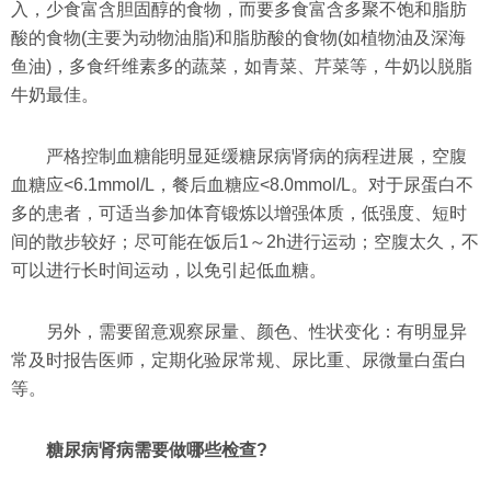
入，少食富含胆固醇的食物，而要多食富含多聚不饱和脂肪
酸的食物(主要为动物油脂)和脂肪酸的食物(如植物油及深海
鱼油)，多食纤维素多的蔬菜，如青菜、芹菜等，牛奶以脱脂
牛奶最佳。
严格控制血糖能明显延缓糖尿病肾病的病程进展，空腹
血糖应<6.1mmol/L，餐后血糖应<8.0mmol/L。对于尿蛋白不
多的患者，可适当参加体育锻炼以增强体质，低强度、短时
间的散步较好；尽可能在饭后1～2h进行运动；空腹太久，不
可以进行长时间运动，以免引起低血糖。
另外，需要留意观察尿量、颜色、性状变化：有明显异
常及时报告医师，定期化验尿常规、尿比重、尿微量白蛋白
等。
糖尿病肾病需要做哪些检查?