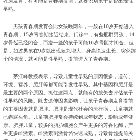
乳房发育，有可能是青春期提前，就要识别孩子是否出现性
早熟。
男孩青春期发育会比女孩晚两年，一般在10岁开始进入
青春期，15岁青春期接近结束。门诊中，有些肥胖男孩，14
岁骨骺已经闭合，而瘦一些的孩子可能16岁骨骺才闭合。但
是，如过男孩在9岁就出现睾丸增大、身高快速生长、突然蹿
个的情况，就可能是性早熟，提前进入了青春期。
茅江峰教授表示，导致儿童性早熟的原因很多，遗传、
环境、营养、肥胖等都可能引发性早熟。其中基因和肥胖是
最主要的两个原因。抓住这两点，就能有的放矢去评估孩子
性早熟的风险。除去遗传因素影响，让孩子青春期发育提前
的主要因素就是肥胖。肥胖是现代社会的流行病，儿童期就
已崭露头角。儿童期肥胖常会持续到成年状态，影响成年健
康。肥胖儿童，较多的脂肪细胞会产生更多的芳香化酶，产
生更多雌激素。雌激素刺激骨骼快速成熟，导致骨骺提前关