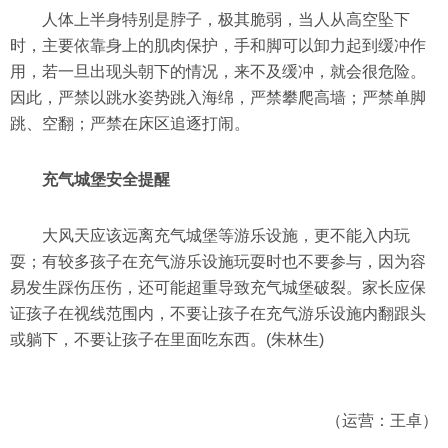
人体上半身特别是脖子，极其脆弱，当人从高空坠下
时，主要依靠身上的肌肉保护，手和脚可以卸力起到缓冲作
用，若一旦出现头朝下的情况，来不及缓冲，就会很危险。
因此，严禁以跳水姿势跳入海绵，严禁攀爬高墙；严禁单脚
跳、空翻；严禁在床区追逐打闹。
充气城堡安全提醒
大风天应该远离充气城堡等游乐设施，更不能入内玩
耍；有较多孩子在充气游乐设施玩耍时也不要参与，因为容
易发生踩伤压伤，还可能超重导致充气城堡破裂。家长应保
证孩子在视线范围内，不要让孩子在充气游乐设施内翻跟头
或躺下，不要让孩子在里面吃东西。(朱林生)
（运营：王卓）