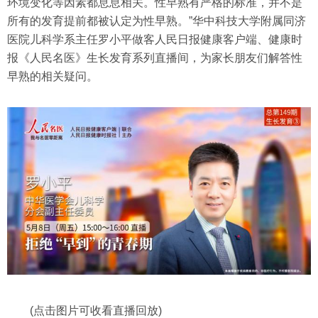
环境变化等因素都息息相关。性早熟有严格的标准，并不是
所有的发育提前都被认定为性早熟。”华中科技大学附属同济
医院儿科学系主任罗小平做客人民日报健康客户端、健康时
报《人民名医》生长发育系列直播间，为家长朋友们解答性
早熟的相关疑问。
(点击图片可收看直播回放)