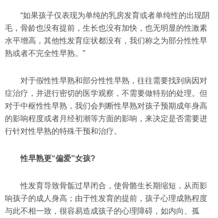
“如果孩子仅表现为单纯的乳房发育或者单纯性的出现阴
毛，骨龄也没有提前，生长也没有加快，也无明显的性激素
水平增高，其他性发育症状都没有，我们称之为部分性性早
熟或者不完全性早熟。”
对于假性性早熟和部分性性早熟，往往需要找到病因对
症治疗，并进行密切的医学观察，不需要做特别的处理。但
对于中枢性性早熟，我们会判断性早熟对孩子预期成年身高
的影响程度或者月经初潮等方面的影响，来决定是否需要进
行针对性早熟的特殊干预和治疗。
性早熟更“偏爱”女孩?
性发育导致骨骺过早闭合，使骨骼生长期缩短，从而影
响孩子的成人身高；由于性发育的提前，孩子心理成熟程度
与此不相一致，很容易造成孩子的心理障碍，如内向、孤