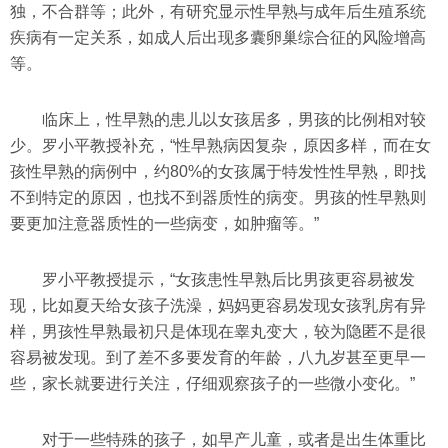
独，不合群等；此外，有研究显示性早熟与成年后生殖系统
疾病有一定关系，如成人后出现多囊卵巢综合征的风险增高
等。
临床上，性早熟的患儿以女孩居多，男孩的比例相对较
少。罗小平教授补充，“性早熟病因复杂，原因多样，而在女
孩性早熟的病例中，约80%的女孩属于特发性性早熟，即找
不到特定的原因，也找不到器质性的病变。男孩的性早熟则
要更加注意器质性的一些病变，如肿瘤等。”
罗小平教授提示，“女孩患性早熟后比男孩更容易被发
现，比如夏天给女孩子洗澡，妈妈更容易发现女孩乳房有异
样，男孩性早熟最初只是体现在睾丸变大，较为隐匿不是很
容易被发现。到了差不多要发育的年龄，八九岁甚至更早一
些，家长就要进行关注，仔细观察孩子的一些微小变化。”
对于一些特殊的孩子，如早产儿童，或者是出生体重比