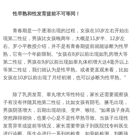
性早熟和性发育提前不可等同！
青春期是一个逐渐出现的过程，女孩在10岁左右开始出
现第二性征，男孩比女孩晚两年，大概是11岁半、12岁左
右。罗小平教授介绍，并不是有青春期提前就能诊断为性早
熟，它有一个年龄限制。“女孩在8岁以前出现如乳房增大等
第二性征，男孩在9岁以前出现如睾丸体积增大达4毫升以上
等第二性征，我们就认为是性早熟。或者更直观来看，比如
女孩在10岁以前出现了月经初潮，也可以诊断为性早熟。”
除了乳房发育、睾丸增大等性特征，家长还需要观察孩
子有没有伴随其他第二性征，比如女孩有阴毛、腋毛出现，
男孩阴茎增大，后期出现胡须、变声、喉结。“如果孩子身高
突然蹿得很快，也要小心是不是性早熟导致。当孩子出现性
发育异常或提前等情况，家长需要带孩子到医院找专科医生
进行诊断。医生会进行一系列的检查。如骨龄检测，判断孩