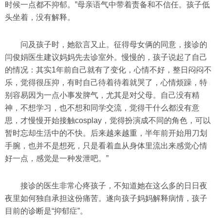
时候一点都不抑郁。”母亲语气中带着责备和不信任。孩子低
头坐着，没有解释。
问及孩子时，她欲言又止。征得母女俩的同意，接诊的
闫俊娟医生建议妈妈先去诊室外。慢慢的，孩子说起了自己
的情况：其实1年前自己就有了变化，心情不好，整日闷闷不
乐，觉得很压抑，有时自己待着待着就哭了，心情烦躁，特
别容易因为一点小事发脾气，尤其是对父母。自己没有精
神，不想学习，也不想和同学交流，觉得干什么都没有意
思，才慢慢开始接触cosplay，觉得扮演成不同的角色，可以
暂时忘却生活中的不快。后来越来越重，半年前开始用刀划
手腕，也并不是想死，只是看着血从身体里流出来感觉心情
好一点，感觉是一种发泄吧。”
接诊的医生非常心疼孩子，不知道她在这么多的日日夜
夜里如何独自承担这份痛苦。遂向孩子妈妈解释病情，孩子
目前的诊断是“抑郁症”。