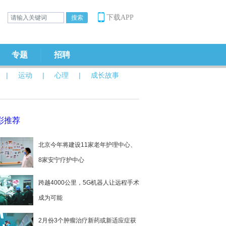
下载APP
专题
招聘
|
运动
|
心理
|
成长故事
彩推荐
北京今年将建设11家老年护理中心、
8家安宁疗护中心
跨越4000公里，5G机器人让远程手术
成为可能
2月份3个肿瘤治疗新药或新适应症获