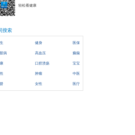
轻松看健康
词搜索
生
健身
医保
脏病
高血压
癫痫
康
口腔溃疡
宝宝
性
肿瘤
中医
督
女性
医疗