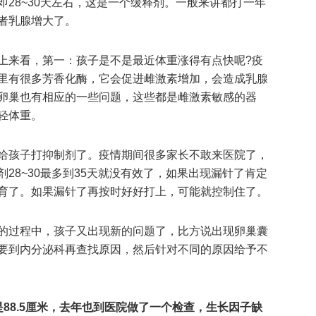
28~30天左右，这是一个缓释剂。一般来讲都打一年
者乳腺增大了。
上来看，第一：孩子是不是最近体重涨得有点快呢?疫
里有很多芳香化酶，它会促进雌激素增加，会造成乳腺
卵巢也有相应的一些问题，这些都是雌激素敏感的器
轻体重。
给孩子打抑制剂了。疫情期间很多家长不敢来医院了，
28~30最多到35天就没有效了，如果出现漏针了肯定
育了。如果漏针了再按时好好打上，可能就控制住了。
的过程中，孩子又出现新的问题了，比方说出现卵巢囊
要到内分泌科再查找原因，然后针对不同的原因给予不
88.5厘米，去年也到医院做了一个检查，生长因子缺