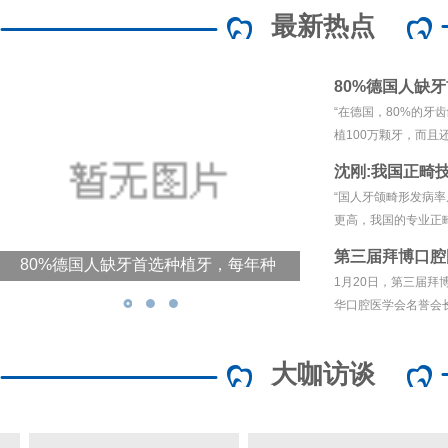
最新热点
80%德国人缺牙
“在德国，80%的牙
植100万颗牙，而且还
沈刚:我国正畸
“国人牙颌畸形发病
更高，我国的专业正畸
第三届拜博口腔
80%德国人缺牙首选种植牙，每年种
沈刚:我国正畸技术让国外专家都惊
1月20日，第三届
植100万颗！
叹！
华口腔医学会名誉会长
大咖访谈