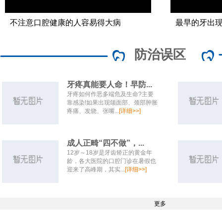
不注意口腔健康的人容易得大病
最早的牙出
防治误区
牙疼真能要人命！早防...
牙疼如何作恶多端危及生命?主要
靠感染!如果出现颌面部、颈部肿胀
疼痛、发烧、张嘴...
[详细>>]
成人正畸“四不做”，...
12岁～18岁是牙齿矫正的黄金年
龄，各大医院的口腔门诊在暑假也
迎来了高峰期，其实...
[详细>>]
更多