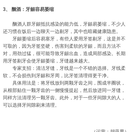
3、 酗酒：牙龈容易萎缩
酗酒人群牙龈抵抗感染的能力低，牙龈易萎缩，不少人
还习惯在饭后一边聊天一边剔牙，其中也暗藏健康隐患。
牙龈萎缩后容易塞牙，有些人爱用牙签剔牙，这是并不
可取的，因为牙签坚硬，伤害到柔软的牙龈，而且方法不
对，用劲过猛，很可能导致牙龈出血，造成局部感染。长期
用牙签剔牙会使牙龈萎缩，牙缝越来越大。
专家支招：清洁牙缝，牙线是一个不错的选择。牙线柔
软，不会损伤到牙龈和牙周，比牙签清理得更干净。
具体用法是：将牙线放到两颗牙齿之间，围成半圈状，
从根部贴住一颗牙齿的一侧慢慢提起，然后放进同一牙缝，
同样方法清理另一颗牙齿。此外，对于一些牙间隙大的人，
可以选择牙间隙刷来清理。
（运营：胡亚男）