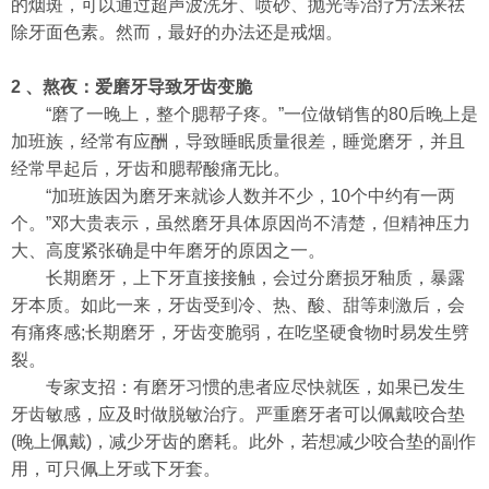
的烟斑，可以通过超声波洗牙、喷砂、抛光等治疗方法来祛
除牙面色素。然而，最好的办法还是戒烟。
2 、熬夜：爱磨牙导致牙齿变脆
“磨了一晚上，整个腮帮子疼。”一位做销售的80后晚上是
加班族，经常有应酬，导致睡眠质量很差，睡觉磨牙，并且
经常早起后，牙齿和腮帮酸痛无比。
“加班族因为磨牙来就诊人数并不少，10个中约有一两
个。”邓大贵表示，虽然磨牙具体原因尚不清楚，但精神压力
大、高度紧张确是中年磨牙的原因之一。
长期磨牙，上下牙直接接触，会过分磨损牙釉质，暴露
牙本质。如此一来，牙齿受到冷、热、酸、甜等刺激后，会
有痛疼感;长期磨牙，牙齿变脆弱，在吃坚硬食物时易发生劈
裂。
专家支招：有磨牙习惯的患者应尽快就医，如果已发生
牙齿敏感，应及时做脱敏治疗。严重磨牙者可以佩戴咬合垫
(晚上佩戴)，减少牙齿的磨耗。此外，若想减少咬合垫的副作
用，可只佩上牙或下牙套。