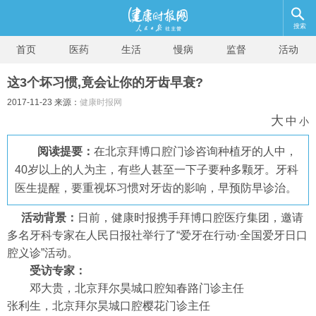
搜索
首页
医药
生活
慢病
监督
活动
这3个坏习惯,竟会让你的牙齿早衰?
2017-11-23 来源：
健康时报网
大
中
小
阅读提要：
在北京拜博口腔门诊咨询种植牙的人中，
40岁以上的人为主，有些人甚至一下子要种多颗牙。牙科
医生提醒，要重视坏习惯对牙齿的影响，早预防早诊治。
活动背景：
日前，健康时报携手拜博口腔医疗集团，邀请
多名牙科专家在人民日报社举行了“爱牙在行动·全国爱牙日口
腔义诊”活动。
受访专家：
邓大贵，北京拜尔昊城口腔知春路门诊主任
张利生，北京拜尔昊城口腔樱花门诊主任