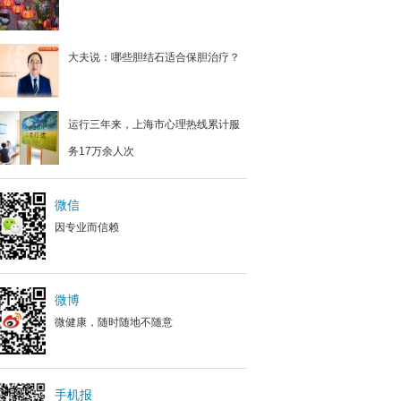
大夫说：哪些胆结石适合保胆治疗？
运行三年来，上海市心理热线累计服
务17万余人次
微信
因专业而信赖
微博
微健康，随时随地不随意
手机报