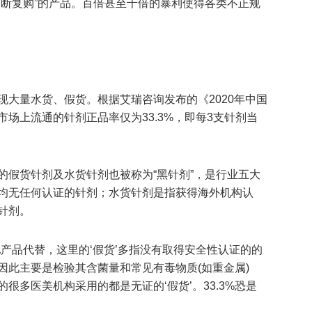
不断复购”的产品。百倍甚至千倍的暴利使得各类不正规
现大量水货、假货。根据艾瑞咨询发布的《2020年中国
场上流通的针剂正品率仅为33.3%，即每3支针剂当
。
的假货针剂及水货针剂也被称为“黑针剂”，是行业五大
均无任何认证的针剂；水货针剂是指获得海外机构认
针剂。
产品代替，这里的‘假货’多指没有取得安全性认证的的
因此主要是检验其含菌量和常见有毒物质(如重金属)
很多医美机构采用的都是无证的‘假货’。33.3%恐是