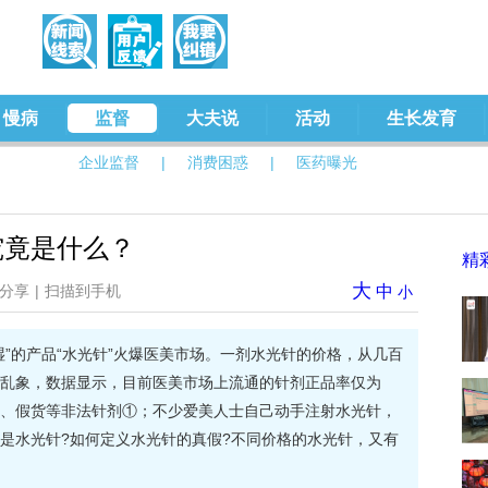
慢病
监督
大夫说
活动
生长发育
企业监督
|
消费困惑
|
医药曝光
究竟是什么？
精
大
分享
|
扫描到手机
中
小
湿”的产品“水光针”火爆医美市场。一剂水光针的价格，从几百
乱象，数据显示，目前医美市场上流通的针剂正品率仅为
水货、假货等非法针剂①；不少爱美人士自己动手注射水光针，
是水光针?如何定义水光针的真假?不同价格的水光针，又有