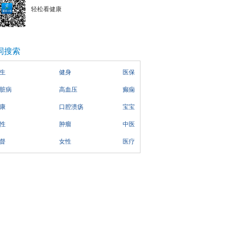
轻松看健康
词搜索
生
健身
医保
脏病
高血压
癫痫
康
口腔溃疡
宝宝
性
肿瘤
中医
督
女性
医疗