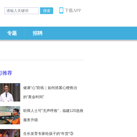
下载APP
专题
招聘
彩推荐
健康“心”防线｜如何抓紧心梗救治
的“黄金时间”
听障人士可“无声呼救”，福建120急救
服务升级
生长发育专家给孩子的“年货”③