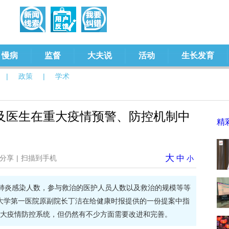
慢病
监督
大夫说
活动
生长发育
|
政策
|
学术
及医生在重大疫情预警、防控机制中
精
大
分享
|
扫描到手机
中
小
新冠肺炎感染人数，参与救治的医护人员人数以及救治的规模等等
京大学第一医院原副院长丁洁在给健康时报提供的一份提案中指
大疫情防控系统，但仍然有不少方面需要改进和完善。