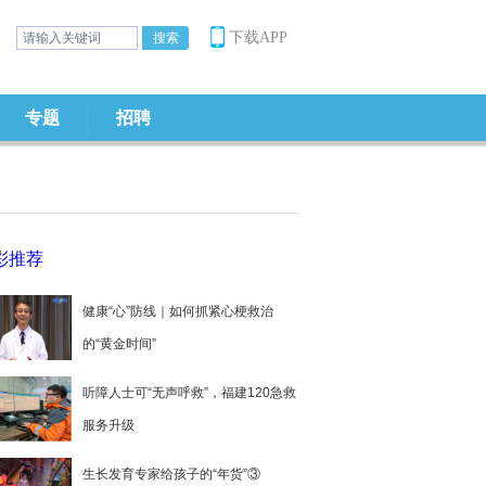
下载APP
专题
招聘
彩推荐
健康“心”防线｜如何抓紧心梗救治
的“黄金时间”
听障人士可“无声呼救”，福建120急救
服务升级
生长发育专家给孩子的“年货”③