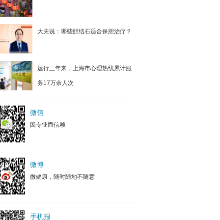
大夫说：哪些胆结石适合保胆治疗？
运行三年来，上海市心理热线累计服
务17万余人次
微信
因专业而信赖
微博
微健康，随时随地不随意
手机报