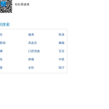
轻松看健康
词搜索
生
健身
医保
脏病
高血压
癫痫
康
口腔溃疡
宝宝
性
肿瘤
中医
督
女性
医疗