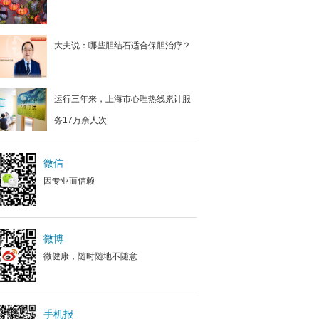
大夫说：哪些胆结石适合保胆治疗？
运行三年来，上海市心理热线累计服
务17万余人次
微信
因专业而信赖
微博
微健康，随时随地不随意
手机报