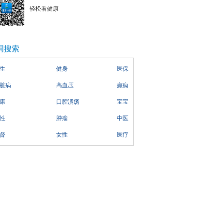
轻松看健康
词搜索
生
健身
医保
脏病
高血压
癫痫
康
口腔溃疡
宝宝
性
肿瘤
中医
督
女性
医疗