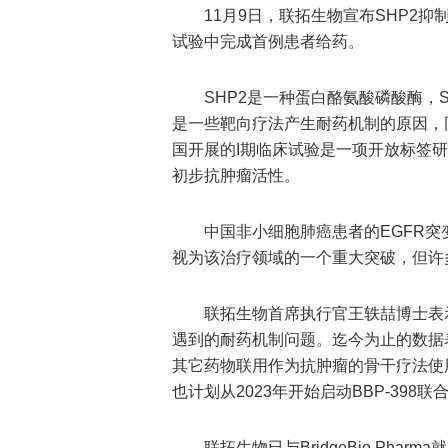
11月9日，联拓生物宣布SHP2抑
试验中完成首例患者给药。
SHP2是一种蛋白酪氨酸磷酸酶，
是一些靶向疗法产生耐药机制的原因，
国开展的I期临床试验是一项开放标签研究
初步抗肿瘤活性。
中国非小细胞肺癌患者的EGFR突
视为该治疗领域的一个重大突破，但许
联拓生物首席执行官王轶喆博士表
遇到的耐药机制问题。迄今为止的数据表
其它药物联用作为抗肿瘤的骨干疗法使用
也计划从2023年开始启动BBP-398
联拓生物已与BridgeBio Pha