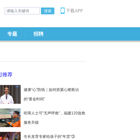
下载APP
专题
招聘
彩推荐
健康“心”防线｜如何抓紧心梗救治
的“黄金时间”
听障人士可“无声呼救”，福建120急救
服务升级
生长发育专家给孩子的“年货”③