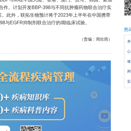
作。计划开发BBP-398与不同抗肿瘤药物联合治疗实
案。此外，联拓生物预计将于2023年上半年在中国携带
-398与EGFR抑制剂联合治疗的I期临床试验。
热
（责编：周欣雨）
养
心
健
两
监