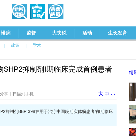
慢病
监督
大夫说
活动
生长发育
|
政策
|
学术
SHP2抑制剂I期临床完成首例患者
精
大
分享
|
扫描到手机
中
小
P2抑制剂BBP-398在用于治疗中国晚期实体瘤患者的I期临床