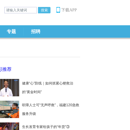
下载APP
专题
招聘
彩推荐
健康“心”防线｜如何抓紧心梗救治
的“黄金时间”
听障人士可“无声呼救”，福建120急救
服务升级
生长发育专家给孩子的“年货”③