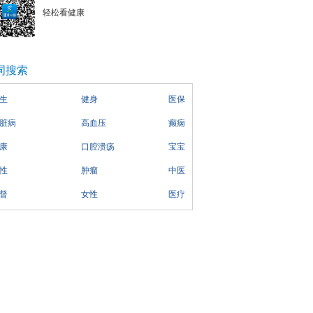
轻松看健康
词搜索
生
健身
医保
脏病
高血压
癫痫
康
口腔溃疡
宝宝
性
肿瘤
中医
督
女性
医疗