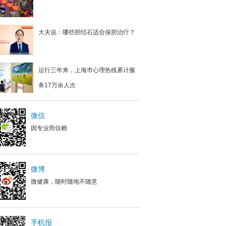
大夫说：哪些胆结石适合保胆治疗？
运行三年来，上海市心理热线累计服
务17万余人次
微信
因专业而信赖
微博
微健康，随时随地不随意
手机报