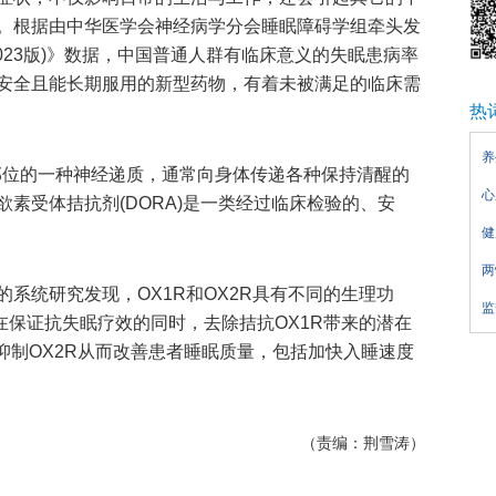
。根据由中华医学会神经病学分会睡眠障碍学组牵头发
023版)》数据，中国普通人群有临床意义的失眠患病率
、安全且能长期服用的新型药物，有着未被满足的临床需
热
养
特定部位的一种神经递质，通常向身体传递各种保持清醒的
心
素受体拮抗剂(DORA)是一类经过临床检验的、安
健
两
系统研究发现，OX1R和OX2R具有不同的生理功
监
在保证抗失眠疗效的同时，去除拮抗OX1R带来的潜在
地抑制OX2R从而改善患者睡眠质量，包括加快入睡速度
（责编：荆雪涛）