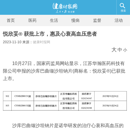
搜索
首页
医药
生活
慢病
监督
活动
悦欣妥® 获批上市，惠及心衰高血压患者
2023-11-10 来源：
健康时报网
大
中
小
10月27日，国家药监局网站显示，江苏华瀚医药科技有
限公司申报的沙库巴曲缬沙坦钠片(商标名：悦欣妥®)已获批
上市。
沙库巴曲缬沙坦钠片是诺华研发的治疗心衰和高血压的