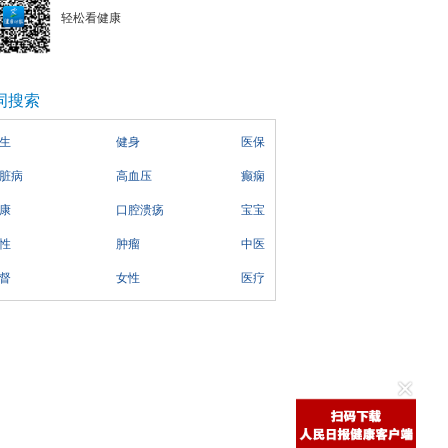
轻松看健康
词搜索
生
健身
医保
脏病
高血压
癫痫
康
口腔溃疡
宝宝
性
肿瘤
中医
督
女性
医疗