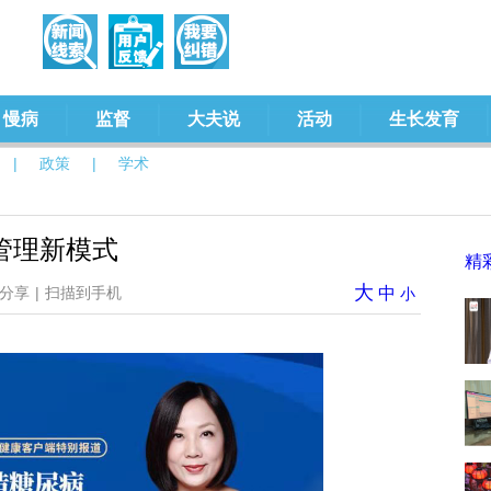
慢病
监督
大夫说
活动
生长发育
|
政策
|
学术
管理新模式
精
大
分享
|
扫描到手机
中
小