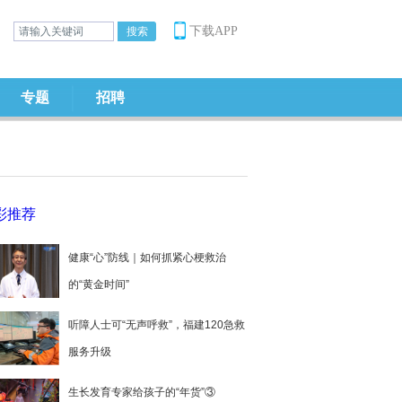
下载APP
专题
招聘
彩推荐
健康“心”防线｜如何抓紧心梗救治
的“黄金时间”
听障人士可“无声呼救”，福建120急救
服务升级
生长发育专家给孩子的“年货”③