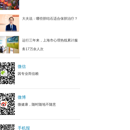
大夫说：哪些胆结石适合保胆治疗？
运行三年来，上海市心理热线累计服
务17万余人次
微信
因专业而信赖
微博
微健康，随时随地不随意
手机报