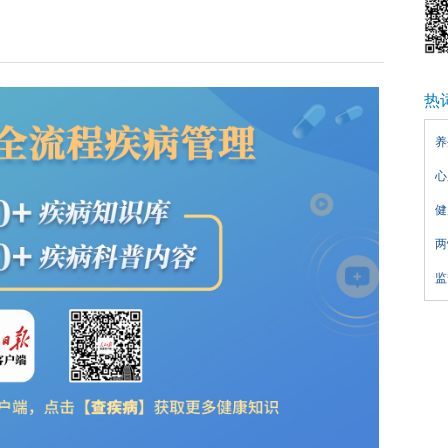
热
养
心
健
两
监