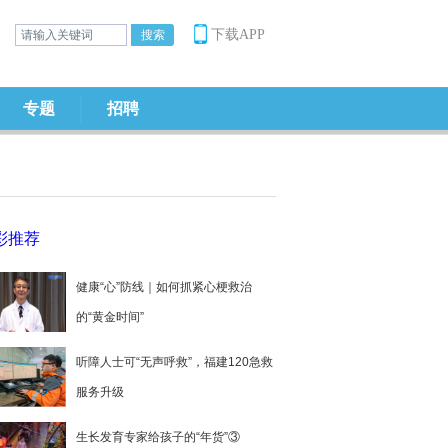
下载APP
专题
招聘
彩推荐
健康“心”防线｜如何抓紧心梗救治
的“黄金时间”
听障人士可“无声呼救”，福建120急救
服务升级
生长发育专家给孩子的“年货”③