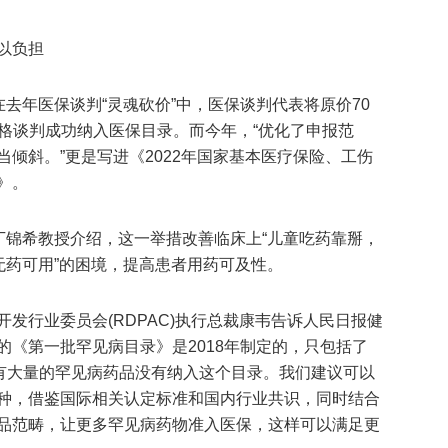
以负担
在去年医保谈判“灵魂砍价”中，医保谈判代表将原价70
价格谈判成功纳入医保目录。而今年，“优化了申报范
倾斜。”更是写进《2022年国家基本医疗保险、工伤
》。
丁锦希教授介绍，这一举措改善临床上“儿童吃药靠掰，
无药可用”的困境，提高患者用药可及性。
发行业委员会(RDPAC)执行总裁康韦告诉人民日报健
《第一批罕见病目录》是2018年制定的，只包括了
还有大量的罕见病药品没有纳入这个目录。我们建议可以
种，借鉴国际相关认定标准和国内行业共识，同时结合
品范畴，让更多罕见病药物准入医保，这样可以满足更