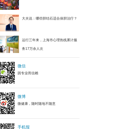
大夫说：哪些胆结石适合保胆治疗？
运行三年来，上海市心理热线累计服
务17万余人次
微信
因专业而信赖
微博
微健康，随时随地不随意
手机报