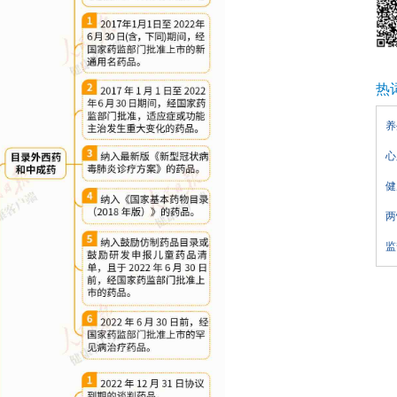
热
养
心
健
两
监