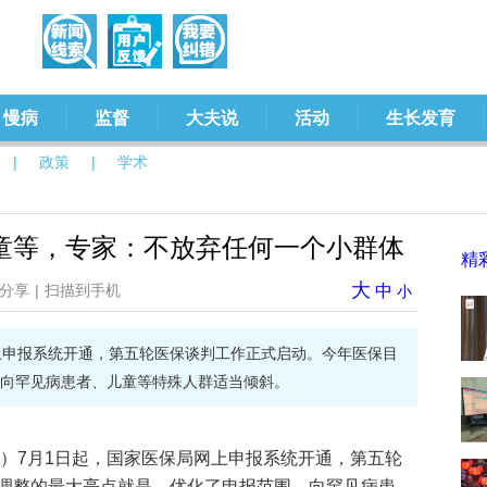
慢病
监督
大夫说
活动
生长发育
|
政策
|
学术
童等，专家：不放弃任何一个小群体
精
大
分享
|
扫描到手机
中
小
上申报系统开通，第五轮医保谈判工作正式启动。今年医保目
向罕见病患者、儿童等特殊人群适当倾斜。
雅）
7月1日起，国家医保局网上申报系统开通，第五轮
调整的最大亮点就是，优化了申报范围，向罕见病患