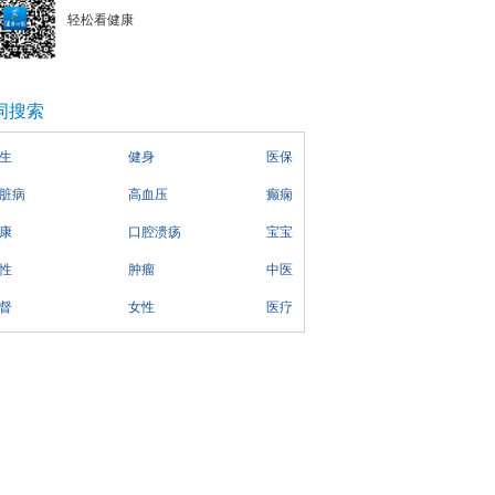
轻松看健康
词搜索
生
健身
医保
脏病
高血压
癫痫
康
口腔溃疡
宝宝
性
肿瘤
中医
督
女性
医疗