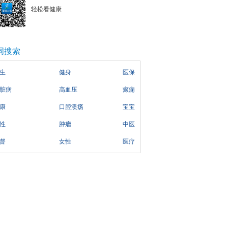
轻松看健康
词搜索
生
健身
医保
脏病
高血压
癫痫
康
口腔溃疡
宝宝
性
肿瘤
中医
督
女性
医疗