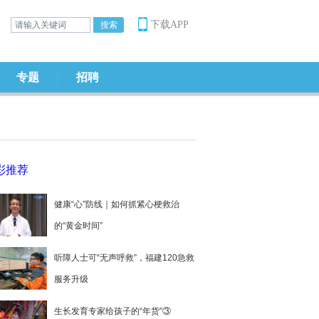
下载APP
专题
招聘
彩推荐
健康“心”防线｜如何抓紧心梗救治
的“黄金时间”
听障人士可“无声呼救”，福建120急救
服务升级
生长发育专家给孩子的“年货”③