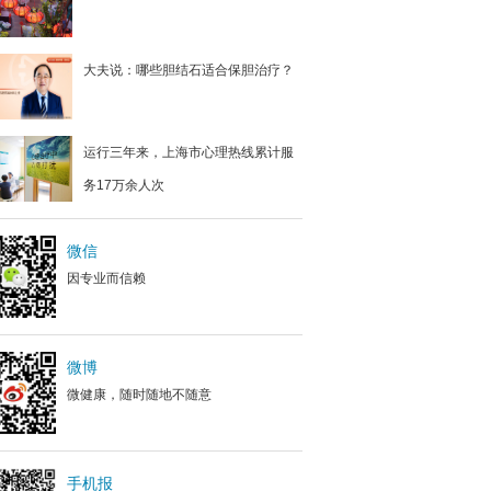
大夫说：哪些胆结石适合保胆治疗？
运行三年来，上海市心理热线累计服
务17万余人次
微信
因专业而信赖
微博
微健康，随时随地不随意
手机报