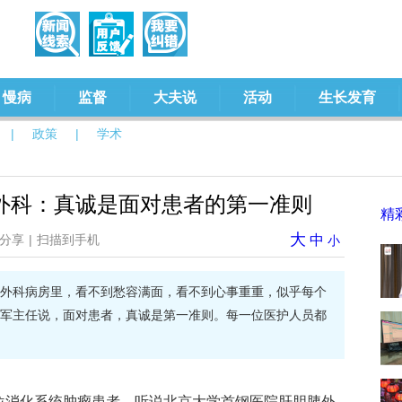
慢病
监督
大夫说
活动
生长发育
|
政策
|
学术
外科：真诚是面对患者的第一准则
精
大
分享
|
扫描到手机
中
小
外科病房里，看不到愁容满面，看不到心事重重，似乎每个
军主任说，面对患者，真诚是第一准则。每一位医护人员都
一位消化系统肿瘤患者，听说北京大学首钢医院肝胆胰外