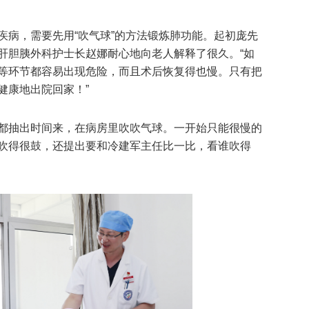
疾病，需要先用“吹气球”的方法锻炼肺功能。起初庞先
肝胆胰外科护士长赵娜耐心地向老人解释了很久。“如
等环节都容易出现危险，而且术后恢复得也慢。只有把
健康地出院回家！”
都抽出时间来，在病房里吹吹气球。一开始只能很慢的
吹得很鼓，还提出要和冷建军主任比一比，看谁吹得