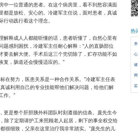
房中一位普通的患者。在这个病房里，看不到愁容满面
里都是放松、安心的。冷建军主任说，面对患者，真诚
际行动践行着这个理念。
热
理解释成人人都能听懂的话，患者听懂了，自然心里有
养
问题感到困扰，冷建军主任耐心解释：“人的直肠部位
才要去解大便。手术后这三个兜切除了，贮存功能不如
心
恢复，肠道还会慢慢适应的。”
健
两
目标在努力，医患关系是一种合作关系。”冷建军主任表
监
要真诚利用自己的专业技能帮他们解决问题，给他们解
工作。”
，更是整个肝胆胰外科团队时刻遵循的信条。庞先生今
远，除了定期请护工来照顾老人起居，剩下的事全权交给
士都很细致，父亲在这里治疗我非常踏实。”庞先生的儿