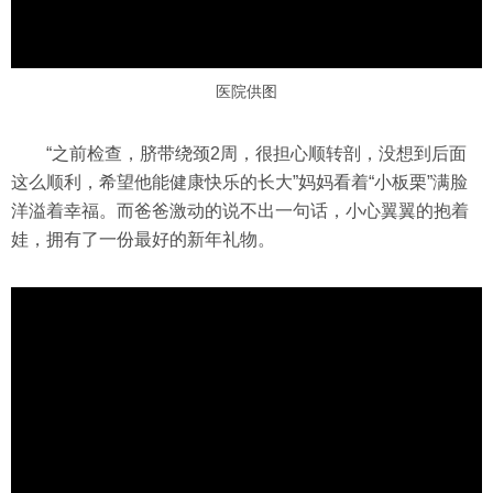
医院供图
“之前检查，脐带绕颈2周，很担心顺转剖，没想到后面
这么顺利，希望他能健康快乐的长大”妈妈看着“小板栗”满脸
洋溢着幸福。而爸爸激动的说不出一句话，小心翼翼的抱着
娃，拥有了一份最好的新年礼物。