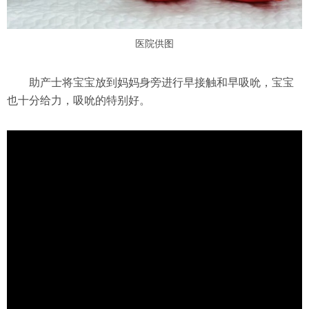
医院供图
助产士将宝宝放到妈妈身旁进行早接触和早吸吮，宝宝
也十分给力，吸吮的特别好。