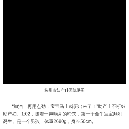
杭州市妇产科医院供图
“加油，再用点劲，宝宝马上就要出来了！”助产士不断鼓
励产妇。1:02，随着一声响亮的啼哭，第一个金牛宝宝顺利
诞生。是一个男孩，体重2680g，身长50cm。