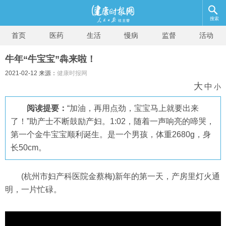
搜索
首页
医药
生活
慢病
监督
活动
牛年“牛宝宝”犇来啦！
2021-02-12 来源：
健康时报网
大
中
小
阅读提要：
“加油，再用点劲，宝宝马上就要出来
了！”助产士不断鼓励产妇。1:02，随着一声响亮的啼哭，
第一个金牛宝宝顺利诞生。是一个男孩，体重2680g，身
长50cm。
(杭州市妇产科医院金蔡梅)新年的第一天，产房里灯火通
明，一片忙碌。