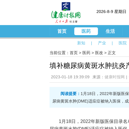
2026-8-9 星期日
首页
医药
生活
新知
|
产业
|
医院
当前位置：
首页
>
医药
>
医改
> 正文
填补糖尿病黄斑水肿抗炎
2023-01-18 19:39:09
来源：
健康时报网
|
阅读提要：
1月18日，2022年新版
尿病黄斑水肿(DME)适应症被纳入医保，
1月18日，2022年新版医保目录
尿病黄斑水肿(DME)适应症被纳入医