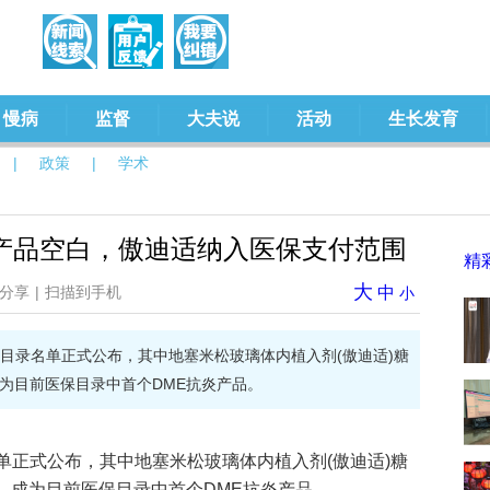
慢病
监督
大夫说
活动
生长发育
|
政策
|
学术
产品空白，傲迪适纳入医保支付范围
精
大
分享
|
扫描到手机
中
小
医保目录名单正式公布，其中地塞米松玻璃体内植入剂(傲迪适)糖
成为目前医保目录中首个DME抗炎产品。
名单正式公布，其中地塞米松玻璃体内植入剂(傲迪适)糖
保，成为目前医保目录中首个DME抗炎产品。