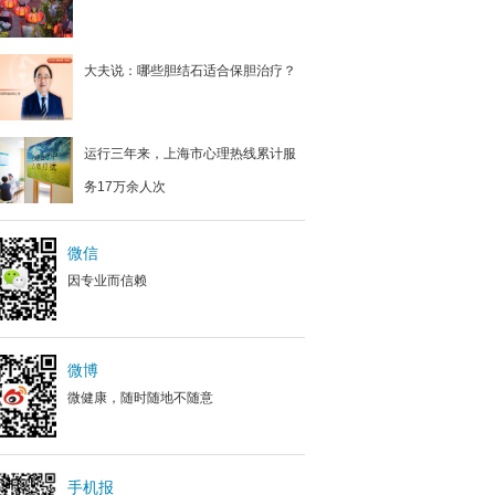
大夫说：哪些胆结石适合保胆治疗？
运行三年来，上海市心理热线累计服
务17万余人次
微信
因专业而信赖
微博
微健康，随时随地不随意
手机报