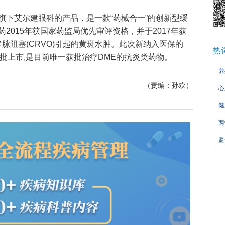
旗下艾尔建眼科的产品，是一款“药械合一”的创新型缓
2015年获国家药监局优先审评资格，并于2017年获
静脉阻塞(CRVO)引起的黄斑水肿。此次新纳入医保的
热
国获批上市,是目前唯一获批治疗DME的抗炎类药物。
养
（责编：孙欢）
心
健
两
监