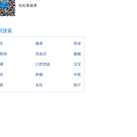
轻松看健康
词搜索
生
健身
医保
脏病
高血压
癫痫
康
口腔溃疡
宝宝
性
肿瘤
中医
督
女性
医疗