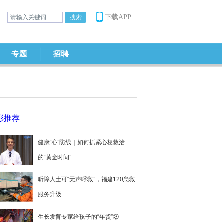
下载APP
专题
招聘
彩推荐
健康“心”防线｜如何抓紧心梗救治
的“黄金时间”
听障人士可“无声呼救”，福建120急救
服务升级
生长发育专家给孩子的“年货”③