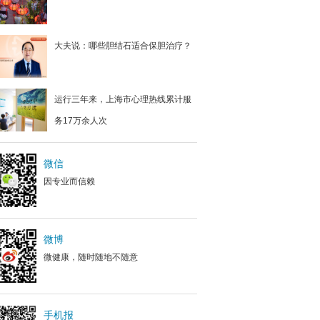
大夫说：哪些胆结石适合保胆治疗？
运行三年来，上海市心理热线累计服
务17万余人次
微信
因专业而信赖
微博
微健康，随时随地不随意
手机报