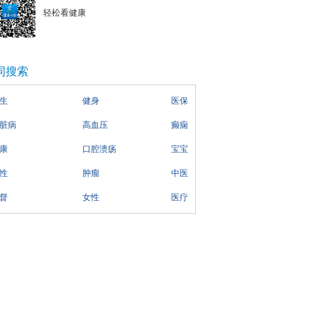
轻松看健康
词搜索
生
健身
医保
脏病
高血压
癫痫
康
口腔溃疡
宝宝
性
肿瘤
中医
督
女性
医疗