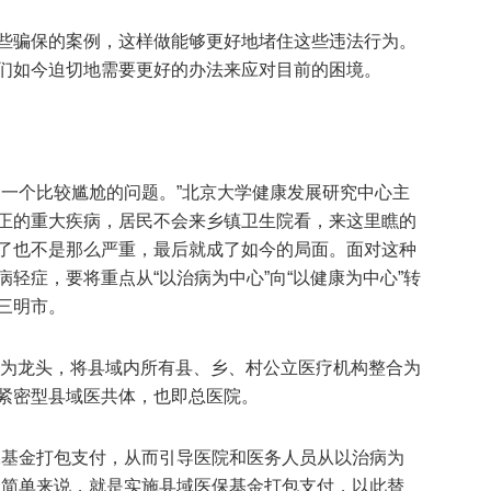
些骗保的案例，这样做能够更好地堵住这些违法行为。
们如今迫切地需要更好的办法来应对目前的困境。
是一个比较尴尬的问题。”北京大学健康发展研究中心主
正的重大疾病，居民不会来乡镇卫生院看，来这里瞧的
了也不是那么严重，最后就成了如今的局面。面对这种
轻症，要将重点从“以治病为中心”向“以健康为中心”转
三明市。
医院为龙头，将县域内所有县、乡、村公立医疗机构整合为
紧密型县域医共体，也即总医院。
保基金打包支付，从而引导医院和医务人员从以治病为
，简单来说，就是实施县域医保基金打包支付，以此替