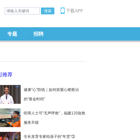
下载APP
专题
招聘
彩推荐
健康“心”防线｜如何抓紧心梗救治
的“黄金时间”
听障人士可“无声呼救”，福建120急救
服务升级
生长发育专家给孩子的“年货”③