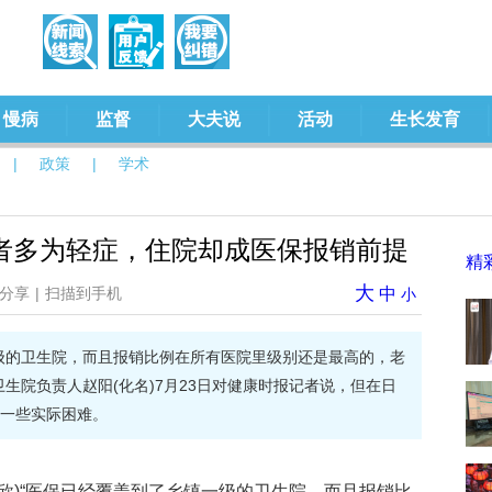
慢病
监督
大夫说
活动
生长发育
|
政策
|
学术
者多为轻症，住院却成医保报销前提
精
大
分享
|
扫描到手机
中
小
级的卫生院，而且报销比例在所有医院里级别还是最高的，老
生院负责人赵阳(化名)7月23日对健康时报记者说，但在日
一些实际困难。
侯佳欣)“医保已经覆盖到了乡镇一级的卫生院，而且报销比