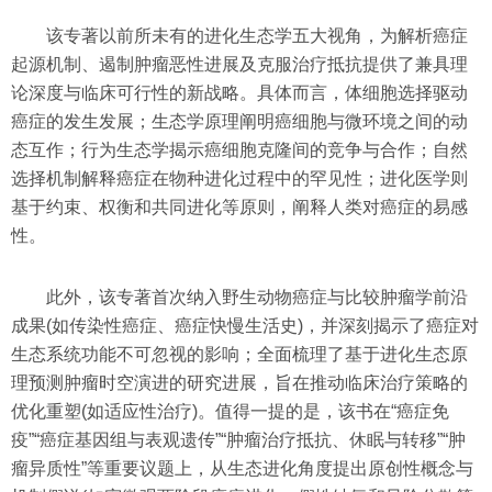
该专著以前所未有的进化生态学五大视角，为解析癌症
起源机制、遏制肿瘤恶性进展及克服治疗抵抗提供了兼具理
论深度与临床可行性的新战略。具体而言，体细胞选择驱动
癌症的发生发展；生态学原理阐明癌细胞与微环境之间的动
态互作；行为生态学揭示癌细胞克隆间的竞争与合作；自然
选择机制解释癌症在物种进化过程中的罕见性；进化医学则
基于约束、权衡和共同进化等原则，阐释人类对癌症的易感
性。
此外，该专著首次纳入野生动物癌症与比较肿瘤学前沿
成果(如传染性癌症、癌症快慢生活史)，并深刻揭示了癌症对
生态系统功能不可忽视的影响；全面梳理了基于进化生态原
理预测肿瘤时空演进的研究进展，旨在推动临床治疗策略的
优化重塑(如适应性治疗)。值得一提的是，该书在“癌症免
疫”“癌症基因组与表观遗传”“肿瘤治疗抵抗、休眠与转移”“肿
瘤异质性”等重要议题上，从生态进化角度提出原创性概念与