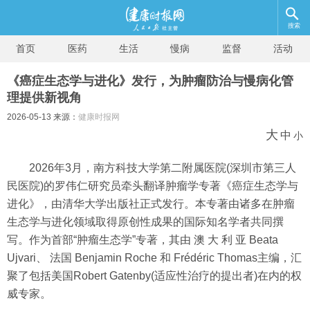
搜索
首页
医药
生活
慢病
监督
活动
《癌症生态学与进化》发行，为肿瘤防治与慢病化管
理提供新视角
2026-05-13 来源：
健康时报网
大
中
小
2026年3月，南方科技大学第二附属医院(深圳市第三人
民医院)的罗伟仁研究员牵头翻译肿瘤学专著《癌症生态学与
进化》，由清华大学出版社正式发行。本专著由诸多在肿瘤
生态学与进化领域取得原创性成果的国际知名学者共同撰
写。作为首部“肿瘤生态学”专著，其由 澳 大 利 亚 Beata
Ujvari、 法国 Benjamin Roche 和 Frédéric Thomas主编，汇
聚了包括美国Robert Gatenby(适应性治疗的提出者)在内的权
威专家。