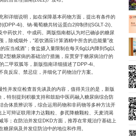
充和详细说明，如在保障基本药物方面，提出有条件的
P‑4i)、钠‑葡萄糖共转运蛋白2抑制剂(SGLT‑2i)、
RA)及中药饮片、中成药。两版指南都认为对已确诊的糖尿
预，除戒烟外，“若饮酒应计算酒精中所含的总能量”改
的应当戒酒”；食盐摄入量限制在每天6g以内降到5g以
是2型糖尿病的基础治疗措施，应贯穿于糖尿病治疗的
的二甲双胍等，新版指南详细描述了DPP‑4i、
、主要不良反应、禁忌症，并细化了药物治疗方案。
病慢性并发症检查首先谈及的内容，值得关注的是，新版
版块，特别提到积极支持和鼓励中医药融入糖尿病综合防
结合体质辨识等，综合运用药物和非药物等多种方法开
础上可辩证联用津力达颗粒、参芪降糖颗粒、天麦消渴
减等；在防治并发症DKD方面，推荐在常规治疗基础上
在糖尿病及并发症防治中的地位和作用。