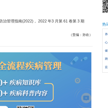
南(2022)， 2022 年3 月第 61 卷第 3 期
热
养
（责编：孙欢）
心
健
两
监