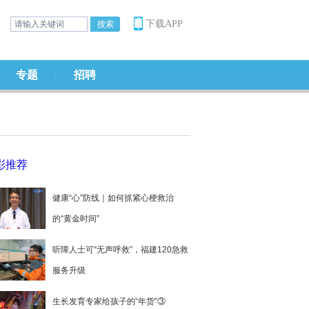
下载APP
专题
招聘
彩推荐
健康“心”防线｜如何抓紧心梗救治
的“黄金时间”
听障人士可“无声呼救”，福建120急救
服务升级
生长发育专家给孩子的“年货”③