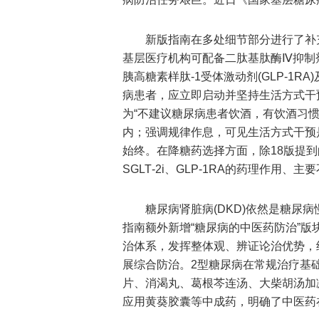
新版指南在多处细节部分进行了补
基层医疗机构可配备二肽基肽酶Ⅳ抑制剂(DP
胰高糖素样肽‑1受体激动剂(GLP‑1
病患者，应立即启动并坚持生活方式干
为“不建议糖尿病患者饮酒，有饮酒习惯
内；强调规律作息，可见生活方式干预
始终。在降糖药选择方面，除18版提到
SGLT‑2i、GLP‑1RA的药理作用
糖尿病肾脏病(DKD)依然是糖尿
指南额外新增“糖尿病的中医药防治”
治体系，发挥整体观、辨证论治优势，
展综合防治。2型糖尿病在常规治疗基
片、消渴丸、葛根芩连汤、大柴胡汤加
应用黄葵胶囊等中成药，明确了中医药