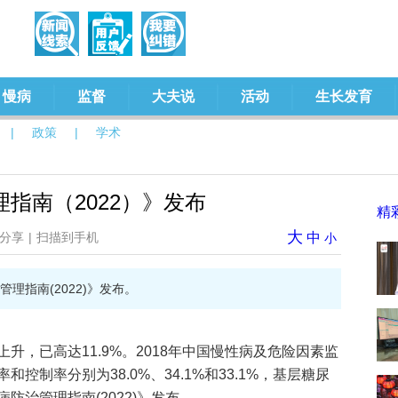
慢病
监督
大夫说
活动
生长发育
|
政策
|
学术
指南（2022）》发布
精
大
分享
|
扫描到手机
中
小
理指南(2022)》发布。
升，已高达11.9%。2018年中国慢性病及危险因素监
制率分别为38.0%、34.1%和33.1%，基层糖尿
防治管理指南(2022)》发布。