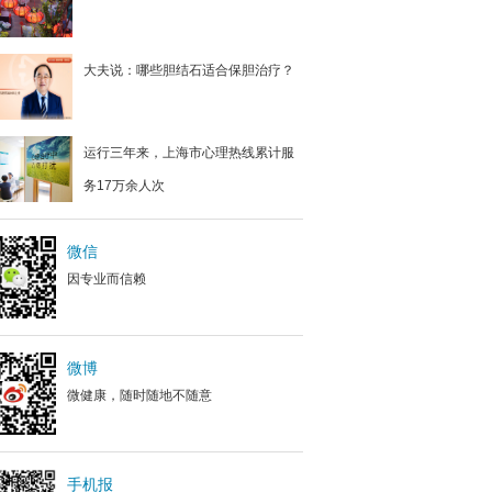
大夫说：哪些胆结石适合保胆治疗？
运行三年来，上海市心理热线累计服
务17万余人次
微信
因专业而信赖
微博
微健康，随时随地不随意
手机报