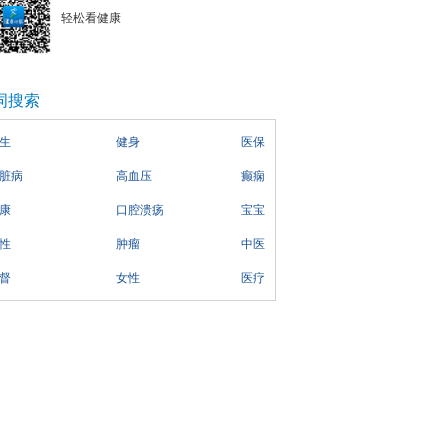
轻松看健康
词搜索
生
健身
医保
脏病
高血压
癫痫
康
口腔溃疡
宝宝
性
肿瘤
中医
督
女性
医疗