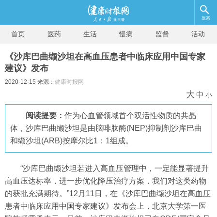
搜索
首页
医药
生活
慢病
监督
活动
《沙库巴曲缬沙坦在高血压患者中临床应用中国专家
建议》发布
2020-12-15 来源：
健康时报网
大
中
小
阅读提要：
作为心血管领域首个双活性物质的共晶
体，沙库巴曲缬沙坦是由脑啡肽酶(NEP)抑制剂沙库巴曲
和缬沙坦(ARB)按摩尔比1：1组成。
“沙库巴曲缬沙坦若进入高血压管理中，一定能显著提升
高血压达标率，进一步优化降压治疗方案，我们对这类药物
的获批充满期待。”12月11日，在《沙库巴曲缬沙坦在高血压
患者中临床应用中国专家建议》发布会上，北京大学第一医