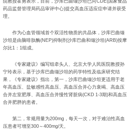
院教授霍勇表示，目前，沙库巴曲缬沙坦已向CDE(国家食品
药品监督管理局药品审评中心)提交高血压适应症申请并获受
理。
作为心血管领域首个双活性物质的共晶体，沙库巴曲缬
沙坦是由脑啡肽酶(NEP)抑制剂沙库巴曲和缬沙坦(ARB)按摩
尔比1：1组成。
《专家建议》编写组牵头人、北京大学人民医院教授孙
宁玲表示，基于沙库巴曲缬沙坦的药学特性及临床研究结
果，《专家建议》指出，第一，沙库巴曲缬沙坦更适用于老
年高血压、盐敏感性高血压、高血压合并心力衰竭、高血压
合并左室肥厚、高血压合并慢性肾脏病(CKD 1-3期)和高血压
合并肥胖的患者。
第二，常规用量为200mg，每天一次，对于难治性高血
压患者可增至300～400mg/天。