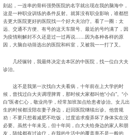
刻起，一连串的骨科强势医院的名字就出现在我的脑海中，
这是一种职业训练的条件反射。就算没有职业影响，谁都想
去更大医院更好的医院找一个好大夫治疗。看了一圈：太
远、交通不方便、有号的这天车限号、最近的号约满了，因
为疫情刚解封不久还是过一过再说……因为各种各样的原
因，大脑自动筛选出的医院和科室，又被我一一打了叉。
几经辗转，我最终决定去本区的中医院，找一位白大夫
诊治。
这不是我第一次找白大夫看病，十年前在上大学的时
候，曾找过白大夫调理脾胃，那时候大家都叫他“小白”。“小
白”医者仁心，敬业尚学，经常加班加点给患者诊治。女儿出
生的时候都没陪在妻子身边，赶回医院继续出诊。他曾规
劝：不要只想着减肥不吃饭，过度追求瘦弄坏了身体实在没
必要。虽然十年未见，但十年间，白大夫给身边的家人和朋
友，陆续都有过诊疗，在我的生活中的覆盖率不是一般的