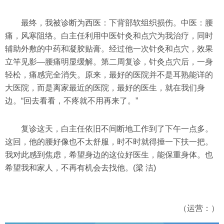
最终，我被诊断为西医：下背部软组织损伤。中医：腰
痛，风寒阻络。白主任利用中医针灸和点穴为我治疗，同时
辅助外敷的中药和凝胶贴膏。经过他一次针灸和点穴，效果
立竿见影—腰痛明显缓解。第二周复诊，针灸点穴后，一身
轻松，痛感完全消失。原来，最好的医院并不是耳熟能详的
大医院，而是离家最近的医院，最好的医生，就在我们身
边。“回去看看，不疼就不用再来了。”
复诊这天，白主任依旧不间断地工作到了下午一点多。
这回，他的腰好像也不太舒服，时不时就得捶一下扶一把。
我对此感到焦虑，希望身边的这位好医生，能保重身体。也
希望我和家人，不再有机会去找他。(梁 洁)
（运营：）