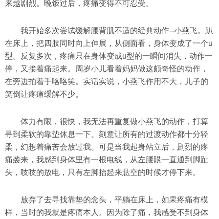
来越剧烈。晚饭过后，疼痛变得不可忍受。
我开始多次尝试缓解腰背肌不适的经典动作--小燕飞。趴
在床上，把四肢同时向上伸展，从侧面看，身体变成了一个u
型。反复多次，疼痛只在身体变成u型的一瞬间消失，动作一
停，又接着痛起来。周岁小儿看着妈妈做这颇奇怪的动作，
在旁边拍着手咯咯笑。实话实说，小燕飞作用不大，儿子的
笑倒让疼痛缓解不少。
体力有限，很快，我无法再重复做小燕飞的动作，打算
寻到柔软的靠垫休息一下。刻意让所有的过渡动作都十分轻
柔，幻想着痛苦会放过我。可是当我起身站立后，剧烈的疼
痛袭来，我感到身体里有一根电线，从左腰眼一直通到脚趾
头，吱吱的放电，只有左脚抬起来悬空的时候才停下来。
放弃了去寻找靠垫的念头，平躺在床上，如果疼痛有模
样，当时的我就是疼痛本人。因为除了痛，我感受不到身体