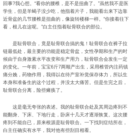
回事?我心想。“看你的腰椎，是不是扭曲了。”虽然我不是医
学生，但是羊蝎子没少吃，他指着片子，我能看出来下边靠
近骨盆的几节腰椎是扭曲的，像旋转楼梯一样。“你接着往下
看，根儿在这呢。”白主任指着耻骨联合的部位。
是耻骨联合，竟是耻骨联合搞的鬼！耻骨联合在裤子拉
链最低处，最主要的功能是稳定骨盆，女性孕期和生产的时
候由于自身激素水平改变和生产用力，耻骨联合会发生一定
的变化。一年前，宝宝6斤7两顺产出生，采用椎管内注药镇
痛分娩，药物作用，我得以在待产室补觉保存体力，所以生
本身和准备生的这个过程，并没太大痛苦。但是生完之后，
耻骨联合分离，险些瘫痪了。
这是毫无夸张的表述。我的耻骨联合处及其周边疼到不
能翻身、下床、下地行走，卧床十几天才逐渐恢复。这次腰
疼到不能自已，原来根源是耻骨联合。一下找到症结所在，
白主任确实有水平，我对他有些刮目相看。