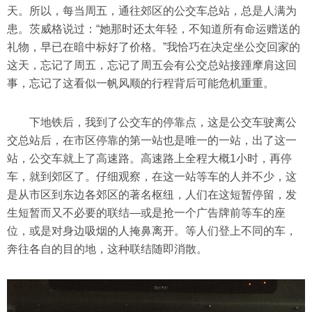
天。所以，每当周五，通往郊区的公交车总站，总是人满为
患。茨威格说过：“她那时还太年轻，不知道所有命运赠送的
礼物，早已在暗中标好了价格。”我恰巧在决定坐公交回家的
这天，忘记了周五，忘记了周五会有公交总站接踵摩肩这回
事，忘记了这看似一帆风顺的行程背后可能危机重重。
下地铁后，我到了公交车的停靠点，这是公交车驶离公
交总站后，在市区停靠的第一站也是唯一的一站，出了这一
站，公交车就上了高速路。高速路上全程大概1小时，再停
车，就到郊区了。仔细观察，在这一站等车的人并不少，这
是从市区到东边各郊区的著名枢纽，人们在这短暂停留，发
生短暂而又不必要的联结—或是抢一个广告牌前等车的座
位，或是对身边吸烟的人掩鼻离开。等人们登上不同的车，
奔往各自的目的地，这种联结随即消散。