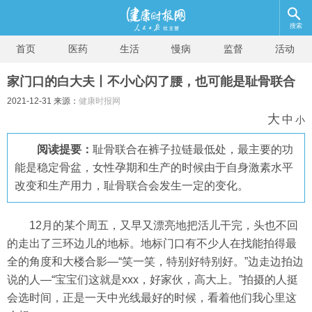
搜索
首页
医药
生活
慢病
监督
活动
家门口的白大夫丨不小心闪了腰，也可能是耻骨联合
2021-12-31 来源：
健康时报网
大
中
小
阅读提要：
耻骨联合在裤子拉链最低处，最主要的功
能是稳定骨盆，女性孕期和生产的时候由于自身激素水平
改变和生产用力，耻骨联合会发生一定的变化。
12月的某个周五，又早又漂亮地把活儿干完，头也不回
的走出了三环边儿的地标。地标门口有不少人在找能拍得最
全的角度和大楼合影—“笑一笑，特别好特别好。”边走边拍边
说的人—“宝宝们这就是xxx，好家伙，高大上。”拍摄的人挺
会选时间，正是一天中光线最好的时候，看着他们我心里这