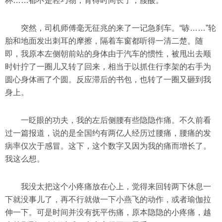
杯……都不是轻巧物，背得时间长了，腰酸。
突然，司机师傅毫无征兆的来了一记急刹车。“哧……”轮
胎和地面发出刺耳的摩擦，隔着车窗都听得一清二楚。随
即，我原本左侧朝前站的身体由于汽车的惯性，被甩出去顺
时针拧了一圈儿又转了回来，相当于以抓住行李架的右手为
圆心身体画了个圆。反应滞后的书包，也转了一圈又砸到我
身上。
一眨眼的功夫，我的左后侧腰有些隐隐作痛。不久前看
过一篇报道，说的是全国约有两亿人经历过腰痛，腰痛的发
病率仅次于感冒。这下，这个数字又因为我的痛而增长了。
我这么想。
我没太把这个小疼痛放在心上，觉得来回转两下休息一
下就没事儿了，再不行就做一下小燕飞的动作，或者瑜伽拉
伸一下。可是时间并没有抚平伤痛，原本隐隐的小疼痛，越