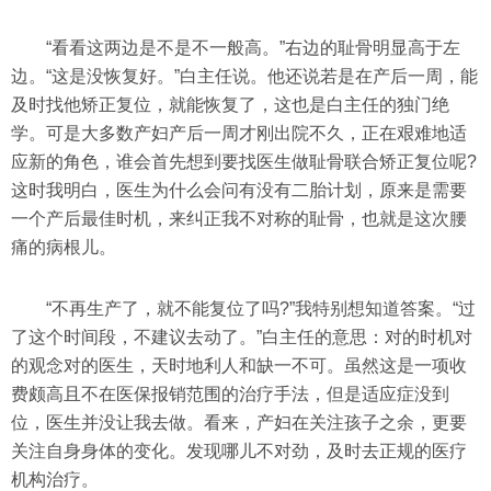
“看看这两边是不是不一般高。”右边的耻骨明显高于左
边。“这是没恢复好。”白主任说。他还说若是在产后一周，能
及时找他矫正复位，就能恢复了，这也是白主任的独门绝
学。可是大多数产妇产后一周才刚出院不久，正在艰难地适
应新的角色，谁会首先想到要找医生做耻骨联合矫正复位呢?
这时我明白，医生为什么会问有没有二胎计划，原来是需要
一个产后最佳时机，来纠正我不对称的耻骨，也就是这次腰
痛的病根儿。
“不再生产了，就不能复位了吗?”我特别想知道答案。“过
了这个时间段，不建议去动了。”白主任的意思：对的时机对
的观念对的医生，天时地利人和缺一不可。虽然这是一项收
费颇高且不在医保报销范围的治疗手法，但是适应症没到
位，医生并没让我去做。看来，产妇在关注孩子之余，更要
关注自身身体的变化。发现哪儿不对劲，及时去正规的医疗
机构治疗。