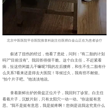
北京中医医院平谷医院推拿科副主任医师白金山正在为患者诊疗
叙述了扭伤的经过，他看了患处，问到：“有二胎的计划
吗?”“目前没有”。我回答得很干脆。这个白主任，不赶紧看
病，扯这些闲篇儿干嘛呢?我的左后腰疼，和生不生二胎有什
么关系?看来还是得去大医院！等候过久，我有些不耐烦。
“拍个片子吧。”他淡淡地说。
拿着新鲜出炉的骨盆正位片子，我回到了诊室。白主任
看着片子，沉默片刻，只有太阳穴一动一动。“你这挺有意
思。”我不是挺有意思，我是挺疼啊！您倒是说我这究竟什么