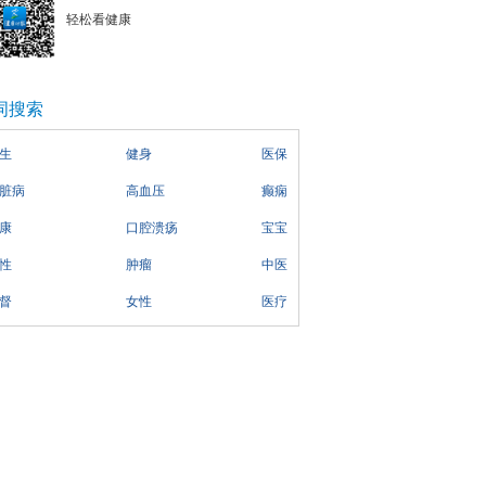
轻松看健康
词搜索
生
健身
医保
脏病
高血压
癫痫
康
口腔溃疡
宝宝
性
肿瘤
中医
督
女性
医疗