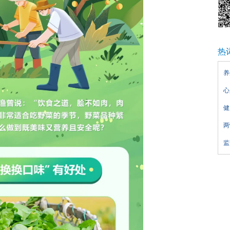
热
养
心
健
两
监