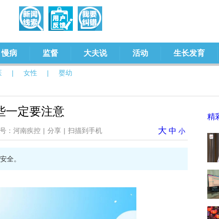
慢病
监督
大夫说
活动
生长发育
医
|
女性
|
婴幼
些一定要注意
精
大
号：河南疾控
|
分享
|
扫描到手机
中
小
安全。