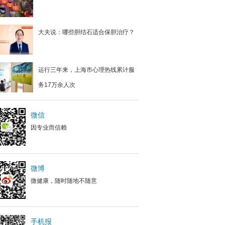
大夫说：哪些胆结石适合保胆治疗？
运行三年来，上海市心理热线累计服
务17万余人次
微信
因专业而信赖
微博
微健康，随时随地不随意
手机报