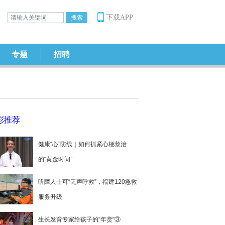
下载APP
专题
招聘
彩推荐
健康“心”防线｜如何抓紧心梗救治
的“黄金时间”
听障人士可“无声呼救”，福建120急救
服务升级
生长发育专家给孩子的“年货”③