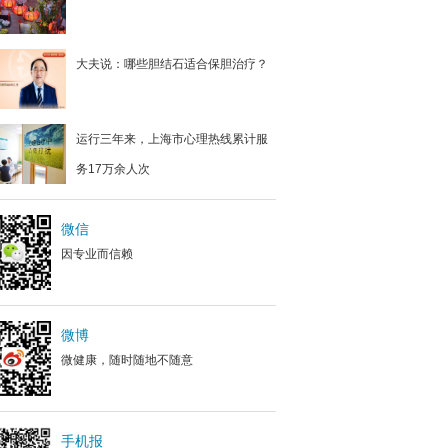
大夫说：哪些胆结石适合保胆治疗？
运行三年来，上海市心理热线累计服
务17万余人次
微信
因专业而信赖
微博
微健康，随时随地不随意
手机报