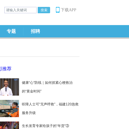
下载APP
专题
招聘
彩推荐
健康“心”防线｜如何抓紧心梗救治
的“黄金时间”
听障人士可“无声呼救”，福建120急救
服务升级
生长发育专家给孩子的“年货”③