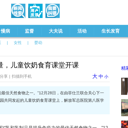
慢病
监督
大夫说
活动
生长发育
医
|
女性
|
婴幼
量，儿童饮奶食育课堂开课
精
大
分享
|
扫描到手机
中
小
的最佳天然食物之一。”12月28日，在由菲仕兰联合关心下一
园共同发起的儿童饮奶食育课堂上，解放军总医院第八医学
图)“乳和乳制品是提升免疫力的最佳天然食物之一。”12