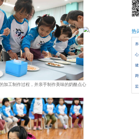
热
养
心
健
两
的加工制作过程，并亲手制作美味的奶酪点心
监