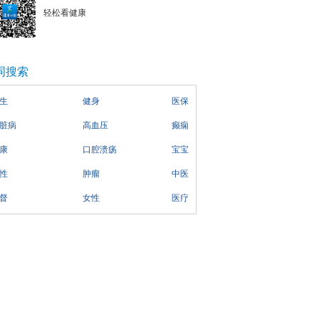
轻松看健康
词搜索
生
健身
医保
脏病
高血压
癫痫
康
口腔溃疡
宝宝
性
肿瘤
中医
督
女性
医疗