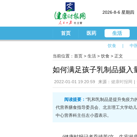
2026-8-6 星期四
首页
医药
生活
饮食
|
中
当前位置：
首页
>
生活
>
饮食
> 正文
如何满足孩子乳制品摄入
2022-01-01 19:20:59
来源：
健康时报网
|
阅读提要：
“乳和乳制品是提升免疫力
代营养膳食指导委员会、北京理工大学幼儿
中心营养科主任左小霞表示。
(健康时报记者乔靖芳/文，牛宏超/