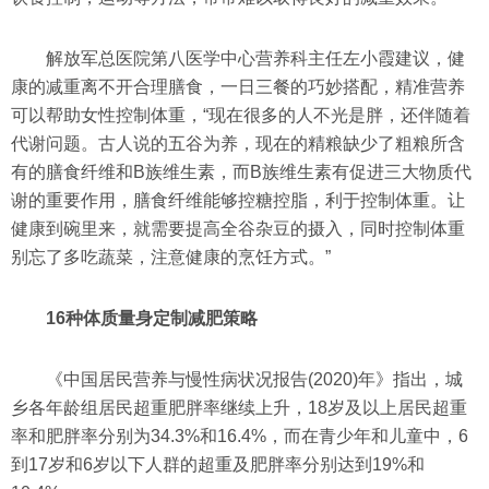
解放军总医院第八医学中心营养科主任左小霞建议，健
康的减重离不开合理膳食，一日三餐的巧妙搭配，精准营养
可以帮助女性控制体重，“现在很多的人不光是胖，还伴随着
代谢问题。古人说的五谷为养，现在的精粮缺少了粗粮所含
有的膳食纤维和B族维生素，而B族维生素有促进三大物质代
谢的重要作用，膳食纤维能够控糖控脂，利于控制体重。让
健康到碗里来，就需要提高全谷杂豆的摄入，同时控制体重
别忘了多吃蔬菜，注意健康的烹饪方式。”
16种体质量身定制减肥策略
《中国居民营养与慢性病状况报告(2020)年》指出，城
乡各年龄组居民超重肥胖率继续上升，18岁及以上居民超重
率和肥胖率分别为34.3%和16.4%，而在青少年和儿童中，6
到17岁和6岁以下人群的超重及肥胖率分别达到19%和