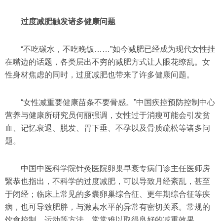
过度减肥触发诸多健康问题
“不吃碳水，不吃晚饭……”如今减肥已经成为现代女性挂
在嘴边的话题，各类层出不穷的减肥方式让人眼花缭乱。女
性身材焦虑的同时，过度减肥也带来了许多健康问题。
“女性减重要健康苗条不要骨感。”中国疾控预防控制中心
营养与健康所研究员何丽强调，女性过于消瘦可能会引发贫
血、记忆衰退、脱发、胃下垂、不孕以及骨质疏松等诸多问
题。
中国中医科学院针灸医院卵巢早衰专病门诊主任医师房
繄恭也指出，不科学的过度减肥，可以导致月经紊乱，甚至
于闭经；临床上常见的多囊卵巢综合征、更年期综合征等疾
病，也可导致肥胖，与激素水平的异常有密切关系。常规的
饮食控制，运动等方法，常常难以取得良好的减重效果。