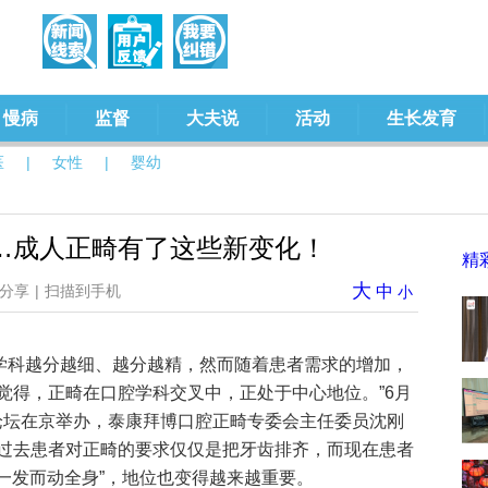
慢病
监督
大夫说
活动
生长发育
医
|
女性
|
婴幼
…成人正畸有了这些新变化！
精
大
分享
|
扫描到手机
中
小
学科越分越细、越分越精，然而随着患者需求的增加，
觉得，正畸在口腔学科交叉中，正处于中心地位。”6月
术论坛在京举办，泰康拜博口腔正畸专委会主任委员沈刚
过去患者对正畸的要求仅仅是把牙齿排齐，而现在患者
牵一发而动全身”，地位也变得越来越重要。