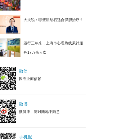
大夫说：哪些胆结石适合保胆治疗？
运行三年来，上海市心理热线累计服
务17万余人次
微信
因专业而信赖
微博
微健康，随时随地不随意
手机报