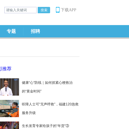
下载APP
专题
招聘
彩推荐
健康“心”防线｜如何抓紧心梗救治
的“黄金时间”
听障人士可“无声呼救”，福建120急救
服务升级
生长发育专家给孩子的“年货”③