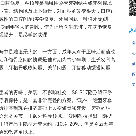
，口腔修复、种植等是局域性改变牙列结构或牙列局域
位置、结构以及上下颌骨，对面型的改变很大，口腔正
域性的口腔问题(美学修复、牙周问题、种植牙等)进一
渐受到年轻人的青睐，作为正畸医生来讲，在功能恢复
热
观提升，是必学的功课。
养
畸中是难度最大的，一方面，成年人对于正畸后颜值改
心
动和颌骨之间的协调最佳时期为青少年期，生长发育高
健
题、牙槽骨吸收问题、关节问题、牙齿移动缓慢问题
两
监
者的青睐，美观，不影响社交，S8-S17隐形矫正系
疗后保持，是一套非常完整的方案。“现在，隐型牙套
齿排齐到现在排齐基础上改变颌骨和牙齿、牙列的结
会涉及关节、正颌外科等领域。”沈刚教授指出，隐型
畸产品里隐型牙套大约占10%~20%，但是今后五年
会50%甚至以上。