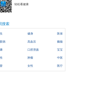
轻松看健康
词搜索
生
健身
医保
脏病
高血压
癫痫
康
口腔溃疡
宝宝
性
肿瘤
中医
督
女性
医疗