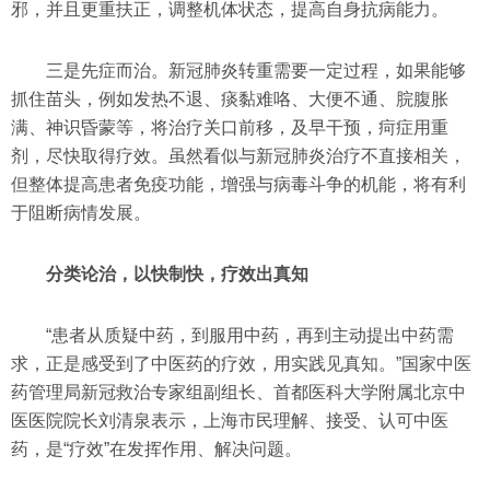
邪，并且更重扶正，调整机体状态，提高自身抗病能力。
三是先症而治。新冠肺炎转重需要一定过程，如果能够
抓住苗头，例如发热不退、痰黏难咯、大便不通、脘腹胀
满、神识昏蒙等，将治疗关口前移，及早干预，疴症用重
剂，尽快取得疗效。虽然看似与新冠肺炎治疗不直接相关，
但整体提高患者免疫功能，增强与病毒斗争的机能，将有利
于阻断病情发展。
分类论治，以快制快，疗效出真知
“患者从质疑中药，到服用中药，再到主动提出中药需
求，正是感受到了中医药的疗效，用实践见真知。”国家中医
药管理局新冠救治专家组副组长、首都医科大学附属北京中
医医院院长刘清泉表示，上海市民理解、接受、认可中医
药，是“疗效”在发挥作用、解决问题。