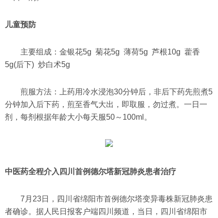
儿童预防
主要组成：金银花5g 菊花5g 薄荷5g 芦根10g 藿香
5g(后下) 炒白术5g
煎服方法：上药用冷水浸泡30分钟后，非后下药先煎煮5
分钟加入后下药，煎至香气大出，即取服，勿过煮。一日一
剂，每剂根据年龄大小每天服50～100ml。
中医药全程介入四川首例德尔塔新冠肺炎患者治疗
7月23日，四川省绵阳市首例德尔塔变异毒株新冠肺炎患
者确诊。据人民日报客户端四川频道，当日，四川省绵阳市