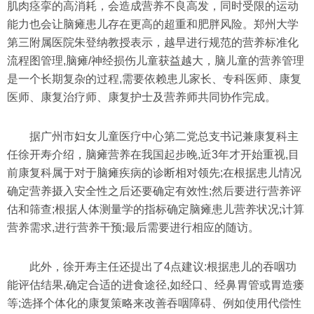
肌肉痉挛的高消耗，会造成营养不良高发，同时受限的运动
能力也会让脑瘫患儿存在更高的超重和肥胖风险。郑州大学
第三附属医院朱登纳教授表示，越早进行规范的营养标准化
流程图管理,脑瘫/神经损伤儿童获益越大，脑儿童的营养管理
是一个长期复杂的过程,需要依赖患儿家长、专科医师、康复
医师、康复治疗师、康复护士及营养师共同协作完成。
据广州市妇女儿童医疗中心第二党总支书记兼康复科主
任徐开寿介绍，脑瘫营养在我国起步晚,近3年才开始重视,目
前康复科属于对于脑瘫疾病的诊断相对领先;在根据患儿情况
确定营养摄入安全性之后还要确定有效性;然后要进行营养评
估和筛查;根据人体测量学的指标确定脑瘫患儿营养状况;计算
营养需求,进行营养干预;最后需要进行相应的随访。
此外，徐开寿主任还提出了4点建议:根据患儿的吞咽功
能评估结果,确定合适的进食途径,如经口、经鼻胃管或胃造瘘
等;选择个体化的康复策略来改善吞咽障碍、例如使用代偿性