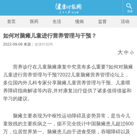
搜索
首页
医药
生活
慢病
监督
活动
如何对脑瘫儿童进行营养管理与干预？
2022-09-08 来源：
健康时报网
大
中
小
营养诊疗在儿童脑瘫康复中究竟有多么重要?如何对脑瘫
儿童进行营养管理与干预?2022儿童脑瘫营养管理论坛上，
多位国内外儿科专家分享脑瘫儿童营养管理与干预、儿童喂
养障碍指南解读等内容,并对康复治疗提供了诸多值得借鉴和
学习的建议。
脑瘫主要表现为中枢性运动障碍及姿势异常，是当今儿
童致残的主要疾病之一，据不完全统计中国脑瘫患儿超过600
万，位居世界第一。脑瘫患儿由于进食受限，吞咽障碍以及