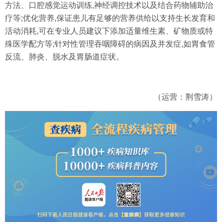
方法、口腔感觉运动训练,神经调控技术以及结合药物辅助治
疗等;优化营养,保证患儿有足够的营养供给以支持生长发育和
活动消耗,可在专业人员建议下添加适量维生素、矿物质或特
殊医学配方等;针对性管理吞咽障碍的病因及并发症,如胃食管
反流、肺炎、脱水及胃肠道症状。
（运营：荆雪涛）