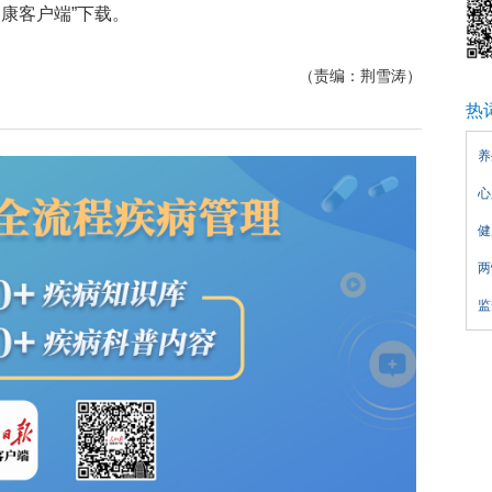
康客户端”下载。
（责编：荆雪涛）
热
养
心
健
两
监