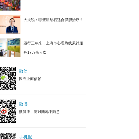
大夫说：哪些胆结石适合保胆治疗？
运行三年来，上海市心理热线累计服
务17万余人次
微信
因专业而信赖
微博
微健康，随时随地不随意
手机报