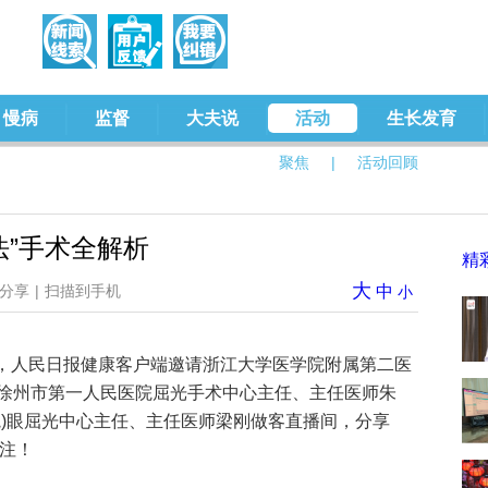
慢病
监督
大夫说
活动
生长发育
聚焦
|
活动回顾
法”手术全解析
精
大
分享
|
扫描到手机
中
小
-18:00，人民日报健康客户端邀请浙江大学医学院附属第二医
徐州市第一人民医院屈光手术中心主任、主任医师朱
院)眼屈光中心主任、主任医师梁刚做客直播间，分享
关注！