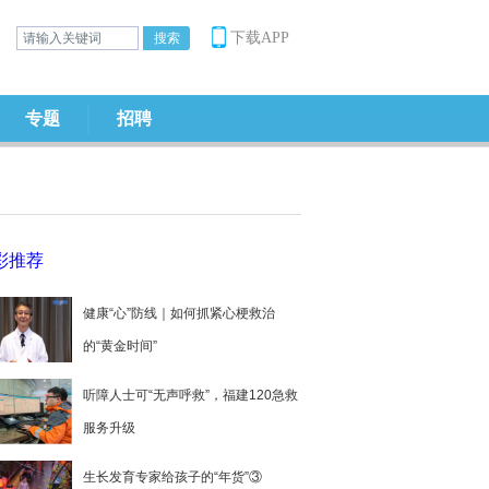
下载APP
专题
招聘
彩推荐
健康“心”防线｜如何抓紧心梗救治
的“黄金时间”
听障人士可“无声呼救”，福建120急救
服务升级
生长发育专家给孩子的“年货”③