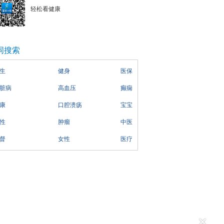
轻松看健康
词搜索
生
健身
医保
脏病
高血压
癫痫
康
口腔溃疡
宝宝
性
肿瘤
中医
督
女性
医疗