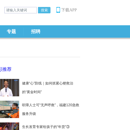
下载APP
专题
招聘
彩推荐
健康“心”防线｜如何抓紧心梗救治
的“黄金时间”
听障人士可“无声呼救”，福建120急救
服务升级
生长发育专家给孩子的“年货”③