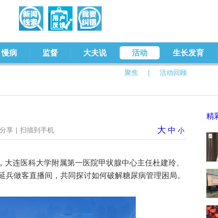
慢病
监督
大夫说
活动
生长发育
聚焦
|
活动回顾
精
大
分享
|
扫描到手机
中
小
-11:00，大连医科大学附属第一医院甲状腺中心主任杜建玲、
延兵做客直播间，共同探讨如何破解糖尿病管理困局。