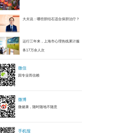
大夫说：哪些胆结石适合保胆治疗？
运行三年来，上海市心理热线累计服
务17万余人次
微信
因专业而信赖
微博
微健康，随时随地不随意
手机报