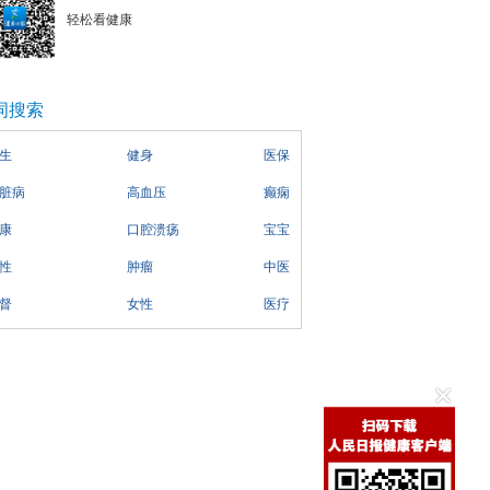
轻松看健康
词搜索
生
健身
医保
脏病
高血压
癫痫
康
口腔溃疡
宝宝
性
肿瘤
中医
督
女性
医疗