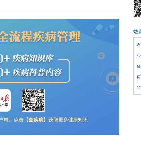
热
养
心
健
两
监