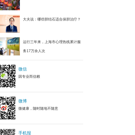
大夫说：哪些胆结石适合保胆治疗？
运行三年来，上海市心理热线累计服
务17万余人次
微信
因专业而信赖
微博
微健康，随时随地不随意
手机报