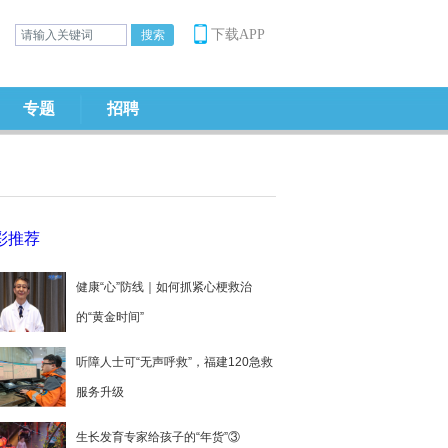
下载APP
专题
招聘
彩推荐
健康“心”防线｜如何抓紧心梗救治
的“黄金时间”
听障人士可“无声呼救”，福建120急救
服务升级
生长发育专家给孩子的“年货”③