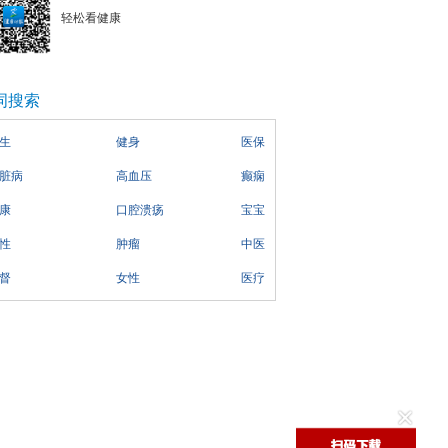
轻松看健康
词搜索
生
健身
医保
脏病
高血压
癫痫
康
口腔溃疡
宝宝
性
肿瘤
中医
督
女性
医疗