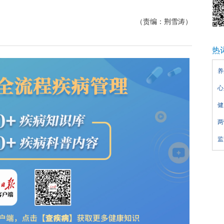
（责编：荆雪涛）
热
养
心
健
两
监