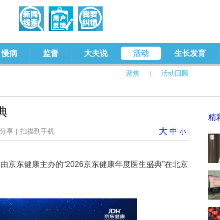
慢病
监督
大夫说
活动
生长发育
聚焦
|
活动回顾
典
精
大
分享
|
扫描到手机
中
小
1:30，由京东健康主办的“2026京东健康年度医生盛典”在北京