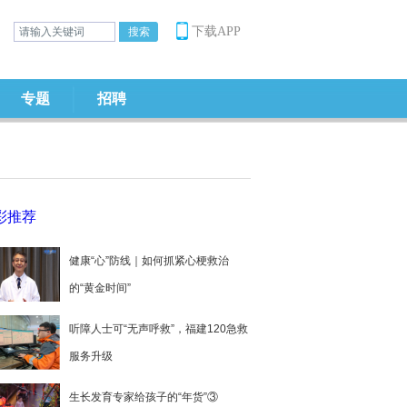
下载APP
专题
招聘
彩推荐
健康“心”防线｜如何抓紧心梗救治
的“黄金时间”
听障人士可“无声呼救”，福建120急救
服务升级
生长发育专家给孩子的“年货”③