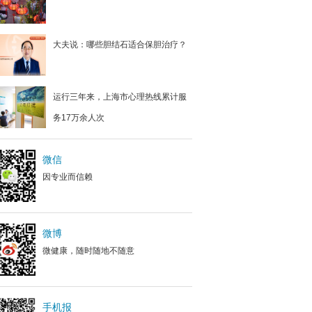
大夫说：哪些胆结石适合保胆治疗？
运行三年来，上海市心理热线累计服
务17万余人次
微信
因专业而信赖
微博
微健康，随时随地不随意
手机报