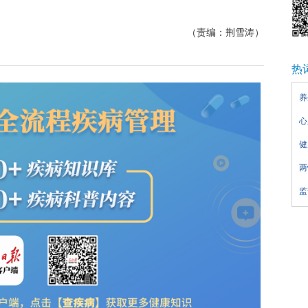
（责编：荆雪涛）
热
养
心
健
两
监