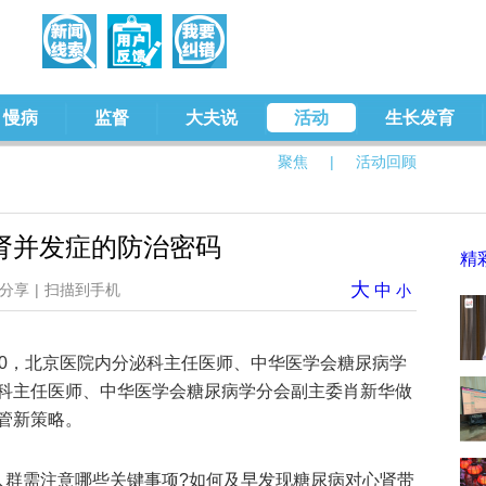
慢病
监督
大夫说
活动
生长发育
聚焦
|
活动回顾
肾并发症的防治密码
精
大
分享
|
扫描到手机
中
小
00-20:00，北京医院内分泌科主任医师、中华医学会糖尿病学
科主任医师、中华医学会糖尿病学分会副主委肖新华做
管新策略。
人群需注意哪些关键事项?如何及早发现糖尿病对心肾带