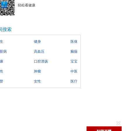
轻松看健康
词搜索
生
健身
医保
脏病
高血压
癫痫
康
口腔溃疡
宝宝
性
肿瘤
中医
督
女性
医疗