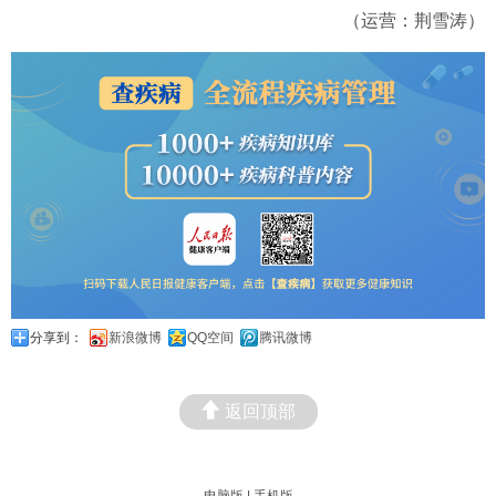
（运营：荆雪涛）
分享到：
新浪微博
QQ空间
腾讯微博
返回顶部
电脑版
|
手机版