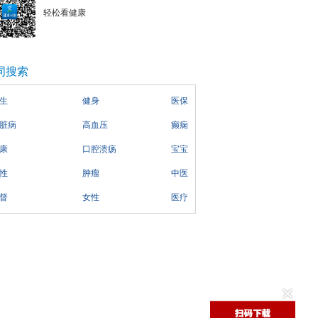
轻松看健康
词搜索
生
健身
医保
脏病
高血压
癫痫
康
口腔溃疡
宝宝
性
肿瘤
中医
督
女性
医疗