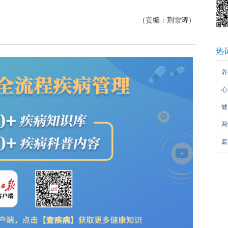
（责编：荆雪涛）
热
养
心
健
两
监