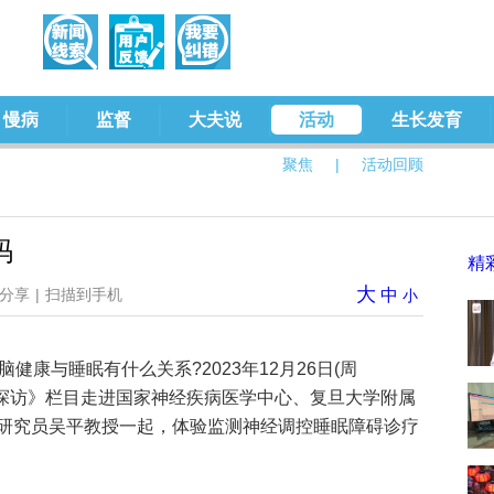
慢病
监督
大夫说
活动
生长发育
聚焦
|
活动回顾
码
精
大
分享
|
扫描到手机
中
小
健康与睡眠有什么关系?2023年12月26日(周
人民探访》栏目走进国家神经疾病医学中心、复旦大学附属
副研究员吴平教授一起，体验监测神经调控睡眠障碍诊疗