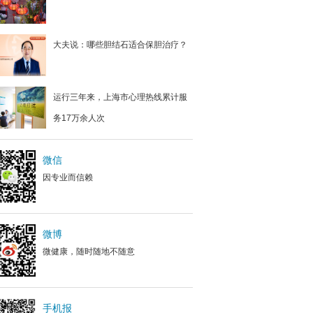
大夫说：哪些胆结石适合保胆治疗？
运行三年来，上海市心理热线累计服
务17万余人次
微信
因专业而信赖
微博
微健康，随时随地不随意
手机报