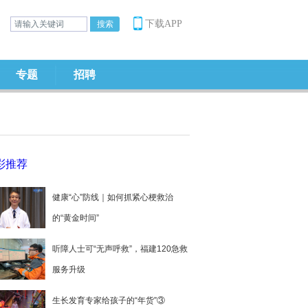
下载APP
专题
招聘
彩推荐
健康“心”防线｜如何抓紧心梗救治
的“黄金时间”
听障人士可“无声呼救”，福建120急救
服务升级
生长发育专家给孩子的“年货”③