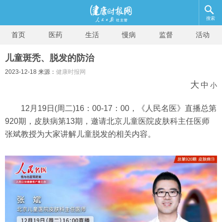
搜索
首页
医药
生活
慢病
监督
活动
儿童斑秃、脱发的防治
2023-12-18 来源：
健康时报网
大
中
小
12月19日(周二)16：00-17：00，《人民名医》直播总第
920期，皮肤病第13期，邀请北京儿童医院皮肤科主任医师
张斌教授为大家讲解儿童脱发的相关内容。