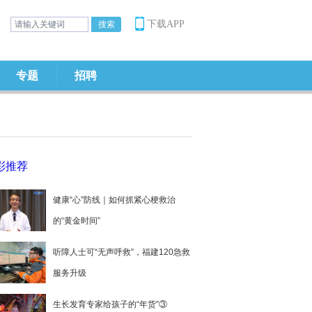
下载APP
专题
招聘
彩推荐
健康“心”防线｜如何抓紧心梗救治
的“黄金时间”
听障人士可“无声呼救”，福建120急救
服务升级
生长发育专家给孩子的“年货”③