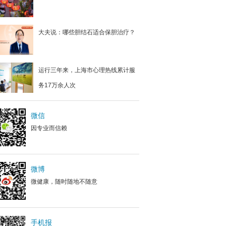
大夫说：哪些胆结石适合保胆治疗？
运行三年来，上海市心理热线累计服
务17万余人次
微信
因专业而信赖
微博
微健康，随时随地不随意
手机报