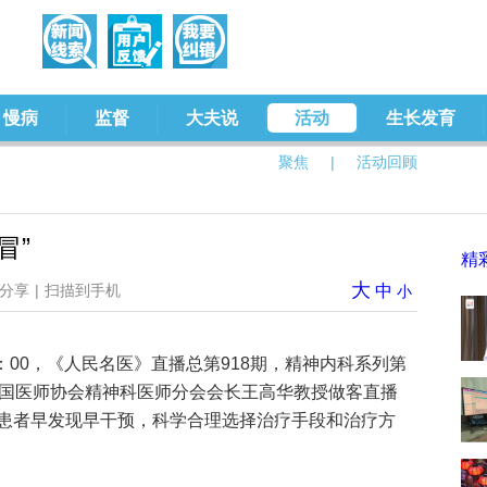
慢病
监督
大夫说
活动
生长发育
聚焦
|
活动回顾
冒”
精
大
分享
|
扫描到手机
中
小
0-18：00，《人民名医》直播总第918期，精神内科系列第
中国医师协会精神科医师分会会长王高华教授做客直播
患者早发现早干预，科学合理选择治疗手段和治疗方