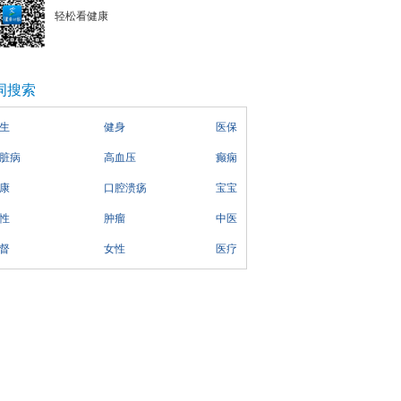
轻松看健康
词搜索
生
健身
医保
脏病
高血压
癫痫
康
口腔溃疡
宝宝
性
肿瘤
中医
督
女性
医疗