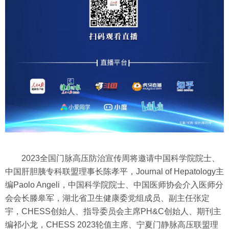
2023全国门脉高压防治宣传周将邀请中国科学院院士、
中国肝胆胰专科联盟理事长陈孝平，Journal of Hepatology主
编Paolo Angeli，中国科学院院士、中国医师协会介入医师分
会会长滕皋军，湖北省卫生健康委党组成员、副主任张定
宇，CHESS创始人、指导委员会主席PH&C创始人、期刊主
编祁小龙，CHESS 2023轮值主席、宁夏门静脉高压联盟理