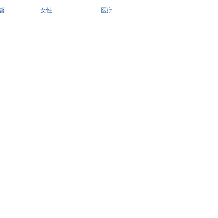
督
女性
医疗