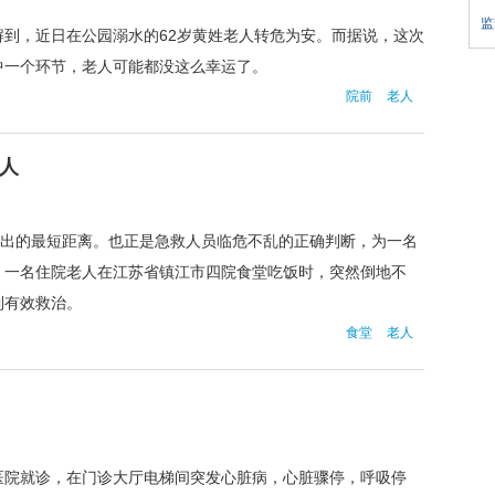
监
到，近日在公园溺水的62岁黄姓老人转危为安。而据说，这次
中一个环节，老人可能都没这么幸运了。
院前
老人
人
开出的最短距离。也正是急救人员临危不乱的正确判断，为一名
，一名住院老人在江苏省镇江市四院食堂吃饭时，突然倒地不
到有效救治。
食堂
老人
医院就诊，在门诊大厅电梯间突发心脏病，心脏骤停，呼吸停