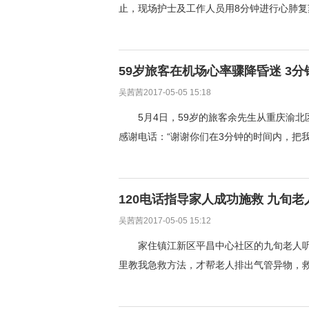
止，现场护士及工作人员用8分钟进行心肺
59岁旅客在机场心率骤降昏迷 3分
吴茜茜2017-05-05 15:18
5月4日，59岁的旅客余先生从重庆渝
感谢电话：“谢谢你们在3分钟的时间内，把我
120电话指导家人成功施救 九旬老
吴茜茜2017-05-05 15:12
家住镇江新区平昌中心社区的九旬老人听
里教我急救方法，才帮老人排出气管异物，救