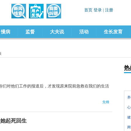
慢病
监督
大夫说
活动
生长发育
表
热
了你们对他们工作的报道后，才发现原来院前急救在我们的生活
养
先锋
心
健
令她起死回生
两