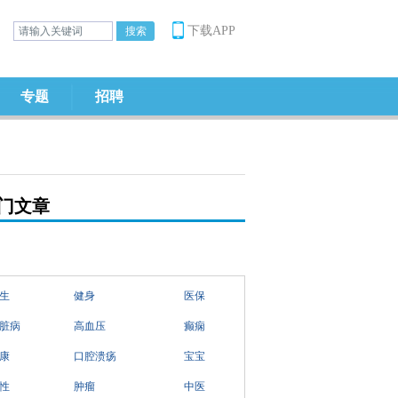
下载APP
专题
招聘
门文章
生
健身
医保
脏病
高血压
癫痫
康
口腔溃疡
宝宝
性
肿瘤
中医