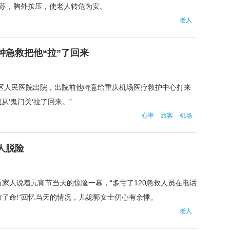
复苏，胸外按压，使老人转危为安。
老人
钟急救把他“拉”了回来
北区人民医院出院，出院前他特意给重庆机场医疗救护中心打来
从‘鬼门关’拉了回来。”
心率
旅客
机场
人脱险
家人说着元宵节当天的惊险一幕，“多亏了120急救人员在电话
了命!”回忆当天的情况，儿媳郭女士仍心有余悸。
老人